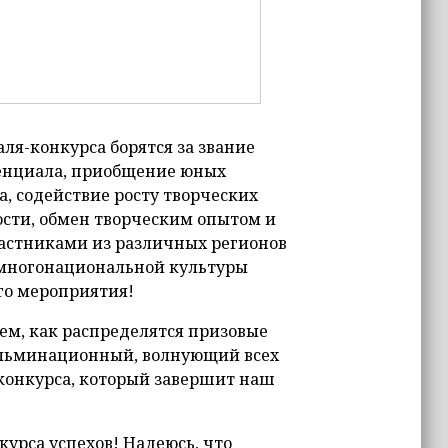
ля-конкурса борятся за звание
тенциала, приобщение юных
, содействие росту творческих
сти, обмен творческим опытом и
астниками из различных регионов
й многонациональной культуры
го мероприятия!
ем, как распределятся призовые
кульминационный, волнующий всех
-конкурса, который завершит наш
урса успехов! Надеюсь, что