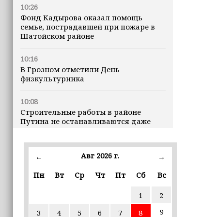
10:26
Фонд Кадырова оказал помощь
семье, пострадавшей при пожаре в
Шатойском районе
10:16
В Грозном отметили День
физкультурника
10:08
Строительные работы в районе
Путина не останавливаются даже
ночью
23:15
Авг 2026 г.
←
→
Доллар превысил 82 рубля впервые с
марта
Пн
Вт
Ср
Чт
Пт
Сб
Вс
1
2
23:06
В пяти школах столицы обновляют
9
3
4
5
6
7
8
инфраструктуру по госпрограмме