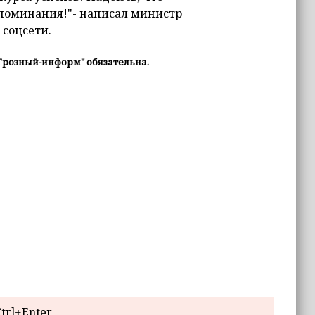
споминания!"- написал министр
 соцсети.
Грозный-информ" обязательна.
trl+Enter