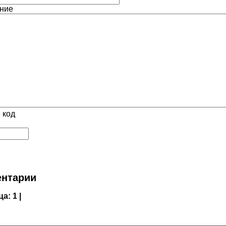
ние
 код
нтарии
ца:
1 |