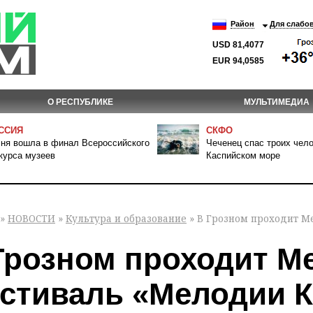
Район
Для слабо
USD 81,4077
EUR 94,0585
О РЕСПУБЛИКЕ
МУЛЬТИМЕДИА
ССИЯ
СКФО
ня вошла в финал Всероссийского
Чеченец спас троих чело
курса музеев
Каспийском море
»
НОВОСТИ
»
Культура и образование
» В Грозном проходит М
Грозном проходит 
стиваль «Мелодии К