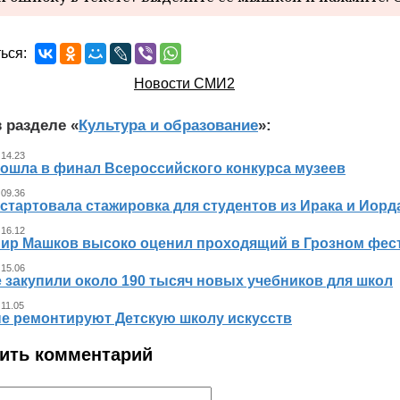
ься:
Новости СМИ2
 разделе «
Культура и образование
»:
 14.23
вошла в финал Всероссийского конкурса музеев
 09.36
стартовала стажировка для студентов из Ирака и Иорд
 16.12
ир Машков высоко оценил проходящий в Грозном фест
 15.06
 закупили около 190 тысяч новых учебников для школ
 11.05
не ремонтируют Детскую школу искусств
ить комментарий