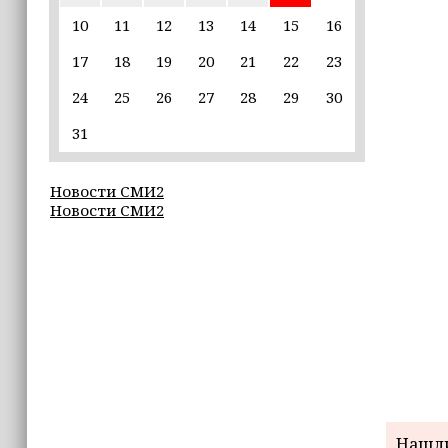
10
11
12
13
14
15
16
22:30
17
18
19
20
21
22
23
Силы ПВО сбили 75 БПЛА над
регионами России за последние
24
25
26
27
28
29
30
сутки
31
20:09
iPhone может исчезнуть с рынка
Новости СМИ2
Новости СМИ2
19:37
9 августа в Грозном пройдет дрифт-
фестиваль
17:30
Эксперт объяснил, почему не стоит
подшучивать над мошенниками
Нашли