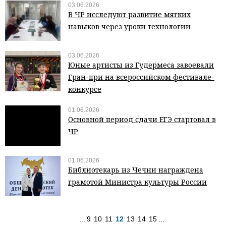
03.06.2026
В ЧР исследуют развитие мягких
навыков через уроки технологии
03.06.2026
Юные артисты из Гудермеса завоевали
Гран-при на всероссийском фестивале-
конкурсе
01.06.2026
Основной период сдачи ЕГЭ стартовал в
ЧР
01.06.2026
Библиотекарь из Чечни награждена
грамотой Министра культуры России
...
9
10
11
12
13
14
15
...