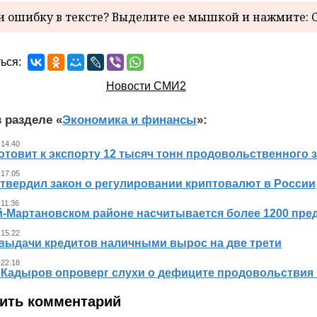
 ошибку в тексте? Выделите ее мышкой и нажмите: C
ься:
Новости СМИ2
 разделе «
Экономика и финансы
»:
 14.40
отовит к экспорту 12 тысяч тонн продовольственного 
 17.05
утвердил закон о регулировании криптовалют в России
 11.36
й-Мартановском районе насчитывается более 1200 пр
 15.22
выдачи кредитов наличными вырос на две трети
 22.18
 Кадыров опроверг слухи о дефиците продовольствия 
ить комментарий