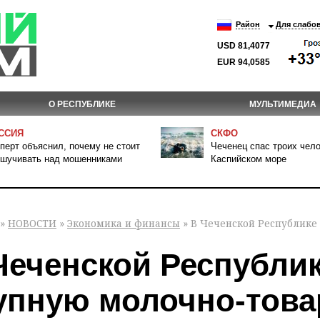
Район
Для слабо
USD 81,4077
EUR 94,0585
О РЕСПУБЛИКЕ
МУЛЬТИМЕДИА
ССИЯ
СКФО
перт объяснил, почему не стоит
Чеченец спас троих чело
шучивать над мошенниками
Каспийском море
»
НОВОСТИ
»
Экономика и финансы
» В Чеченской Республике
Чеченской Республик
упную молочно-тов