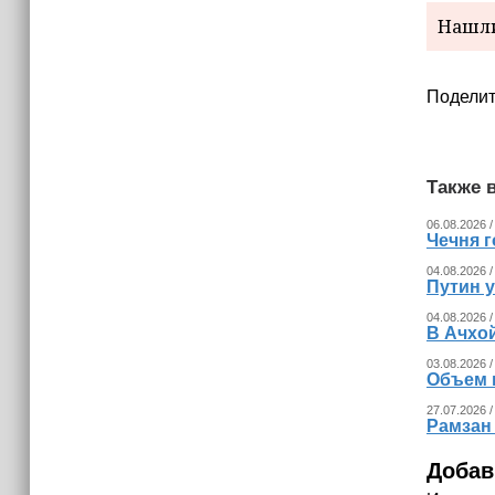
В России представили универсальное
Нашли
складное детское автокресло
Поделит
Также в
06.08.2026 /
Чечня г
04.08.2026 /
Путин 
04.08.2026 /
В Ачхо
03.08.2026 /
Объем 
27.07.2026 /
Рамзан
Добав