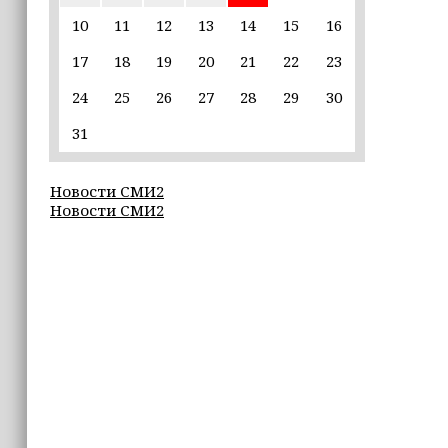
10
11
12
13
14
15
16
14:58
Кадыров: сдача в плен становится
17
18
19
20
21
22
23
для многих военнослужащих ВСУ
единственной альтернативой гибели
24
25
26
27
28
29
30
(+видео)
31
14:44
Ахмат Кадыров удостоен звания
Новости СМИ2
«Нохчийн Пачхьалкхан Къонах»
Новости СМИ2
13:50
MAX даст возможность
разработчикам разрабатывать
альтернативные клиенты
12:49
Силы ПВО за неделю сбили более 6500
украинских беспилотников
12:47