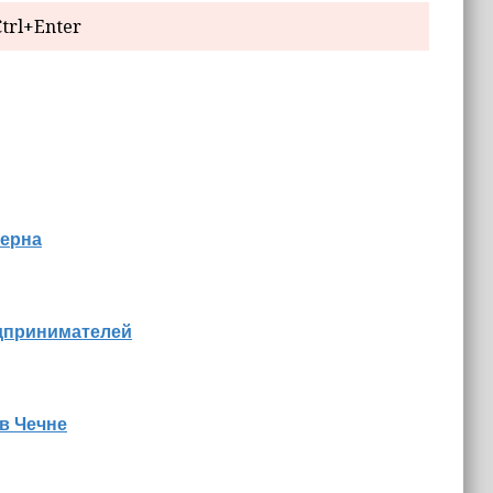
trl+Enter
зерна
едпринимателей
в Чечне