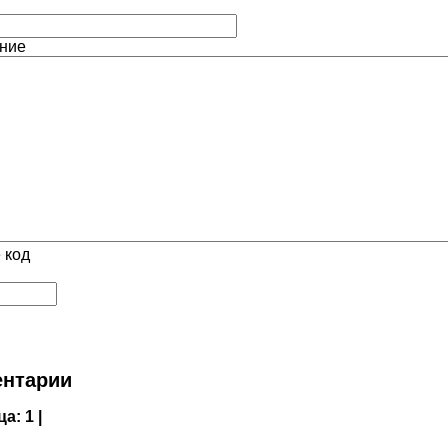
ние
 код
нтарии
ца:
1 |