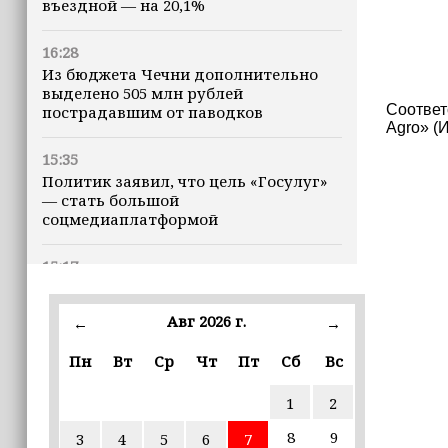
въездной — на 20,1%
16:28
Из бюджета Чечни дополнительно
выделено 505 млн рублей
Соответ
пострадавшим от паводков
Agro» (И
15:35
Политик заявил, что цель «Госулуг»
— стать большой
соцмедиаплатформой
15:17
Избирательные участки Шатоя
готовы к приёму голосов
Авг 2026 г.
←
→
избирателей
Пн
Вт
Ср
Чт
Пт
Сб
Вс
15:02
Турция, Саудовская Аравия и
1
2
Пакистан подписали «Мекканское
соглашение» о коллективной обороне
8
9
3
4
5
6
7