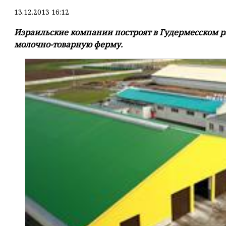
13.12.2013 16:12
Израильские компании построят в Гудермесском 
молочно-товарную ферму.