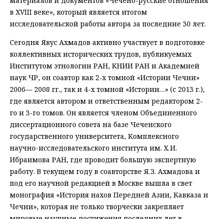
материалов и документов «Чечено-русские отношения
в XVIII веке», который является итогом
исследовательской работы автора за последние 30 лет.
Сегодня Явус Ахмадов активно участвует в подготовке
коллективных исторических трудов, публикуемых
Институтом этнологии РАН, КНИИ РАН и Академией
наук ЧР, он соавтор как 2-х томной «Истории Чечни»
2006— 2008 гг., так и 4-х томной «Истории…» (с 2013 г.),
где является автором и ответственным редактором 2-
го и 3-го томов. Он является членом Объединенного
диссертационного совета на базе Чеченского
государственного университета, Комплексного
научно-исследовательского института им. Х. И.
Ибраимова РАН, где проводит большую экспертную
работу. В текущем году в соавторстве Я. З. Ахмадова и
под его научной редакцией в Москве вышла в свет
монография «История нахов Передней Азии, Кавказа и
Чечни», которая не только творчески закрепляет
мировые научные достижения последних лет в