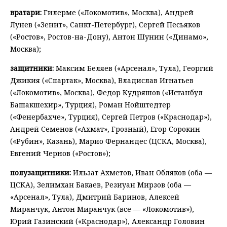
вратари:
Гилерме («Локомотив», Москва), Андрей
Лунев («Зенит», Санкт-Петербург), Сергей Песьяков
(«Ростов», Ростов-на-Дону), Антон Шунин («Динамо»,
Москва);
защитники:
Максим Беляев («Арсенал», Тула), Георгий
Джикия («Спартак», Москва), Владислав Игнатьев
(«Локомотив», Москва), Федор Кудряшов («Истанбул
Башакшехир», Турция), Роман Нойштедтер
(«Фенербахче», Турция), Сергей Петров («Краснодар»),
Андрей Семенов («Ахмат», Грозный), Егор Сорокин
(«Рубин», Казань), Марио Фернандес (ЦСКА, Москва),
Евгений Чернов («Ростов»);
полузащитники:
Ильзат Ахметов, Иван Обляков (оба —
ЦСКА), Зелимхан Бакаев, Резиуан Мирзов (оба —
«Арсенал», Тула), Дмитрий Баринов, Алексей
Миранчук, Антон Миранчук (все — «Локомотив»),
Юрий Газинский («Краснодар»), Александр Головин