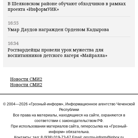
В Шелковском районе обучают обходчиков в рамках
проекта «ИнформУИК»
16:55
Умар Даудов награжден Орденом Кадырова
16:34
Росгвардейцы провели урок мужества для
воспитанников детского лагеря «Майралла»
Новости СМИ2
Новости СМИ2
© 2004—2026 «Грозный-информ», Информационное агентство Чеченской
Республики
Все права на материалы, находящиеся на сайте, охраняются в
соответствии с законодательством РФ.
При использовании материалов сайта, гиперссылка на «Грозный-
информ» обязательна.
Контакты: тел:
8 (938) 019-73-67
Email:
grozny-inform@inbox.ru