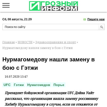
Сб, 08 августа, 21:29
Пишите нам
Главная
»
НОВОСТИ
»
Здравоохранение и спорт
»
Нурмагомедову нашли замену в бою с Гэтжи
Нурмагомедову нашли замену в
бою с Гэтжи
16.07.2020 15:47
UFC
Гэтжи
Нумагомедов
Порье
Президент бойцовской организации UFC Дэйна Уайт
рассказал, что организация нашла замену россиянину
Хабибу Нурмагомедову в случае, если он откажется от