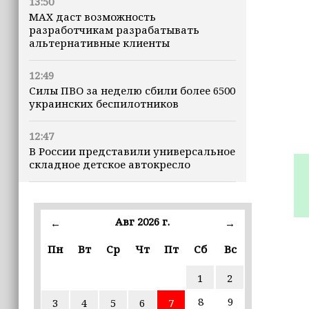
13:50
MAX даст возможность
разработчикам разрабатывать
альтернативные клиенты
12:49
Силы ПВО за неделю сбили более 6500
украинских беспилотников
12:47
В России представили универсальное
складное детское автокресло
12:15
Невролог рассказала, как за минуту
Авг 2026 г.
←
→
определить инсульт
Пн
Вт
Ср
Чт
Пт
Сб
Вс
11:56
В селе Геремчук проводят капремонт
1
2
моста
8
9
3
4
5
6
7