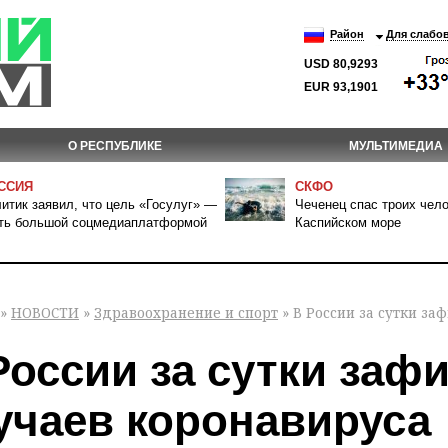
Район
Для слабо
USD 80,9293
EUR 93,1901
О РЕСПУБЛИКЕ
МУЛЬТИМЕДИА
ССИЯ
СКФО
итик заявил, что цель «Госулуг» —
Чеченец спас троих чело
ть большой соцмедиаплатформой
Каспийском море
»
НОВОСТИ
»
Здравоохранение и спорт
» В России за сутки за
России за сутки заф
учаев коронавируса