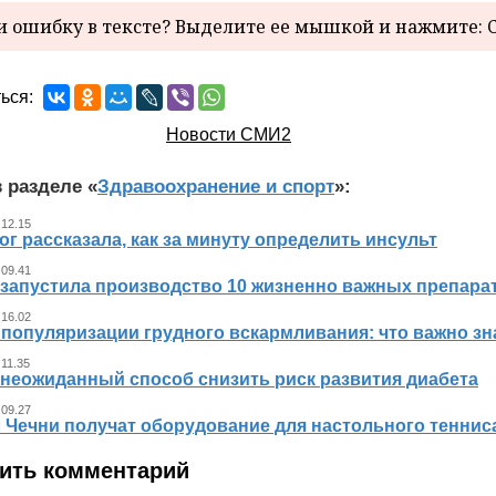
 ошибку в тексте? Выделите ее мышкой и нажмите: C
ься:
Новости СМИ2
 разделе «
Здравоохранение и спорт
»:
 12.15
г рассказала, как за минуту определить инсульт
 09.41
 запустила производство 10 жизненно важных препара
 16.02
 популяризации грудного вскармливания: что важно 
 11.35
 неожиданный способ снизить риск развития диабета
 09.27
л Чечни получат оборудование для настольного теннис
ить комментарий