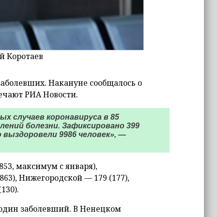
й Коротаев
 заболевших. Накануне сообщалось о
мечают РИА Новости.
ых случаев коронавируса в 85
влений болезни. Зафиксировано 399
 выздоровели 9986 человек», —
53, максимум с января),
863), Нижегородской — 179 (177),
130).
один заболевший. В Ненецком