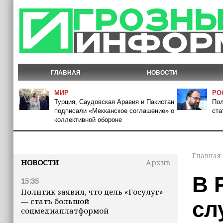
ГЛАВНАЯ
НОВОСТИ
МИР
РО
Турция, Саудовская Аравия и Пакистан
Пол
подписали «Мекканское соглашение» о
ста
коллективной обороне
Главная
НОВОСТИ
Архив
В 
15:35
Политик заявил, что цель «Госулуг»
— стать большой
сл
соцмедиаплатформой