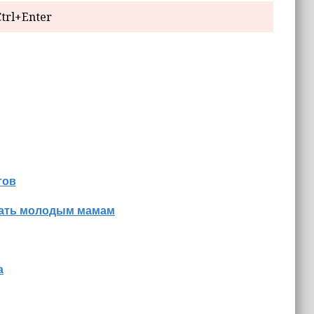
trl+Enter
тов
знать молодым мамам
а