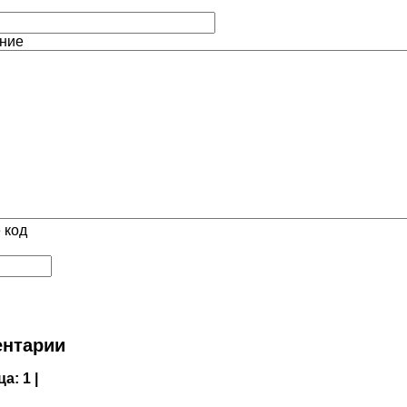
ние
 код
нтарии
ца:
1 |