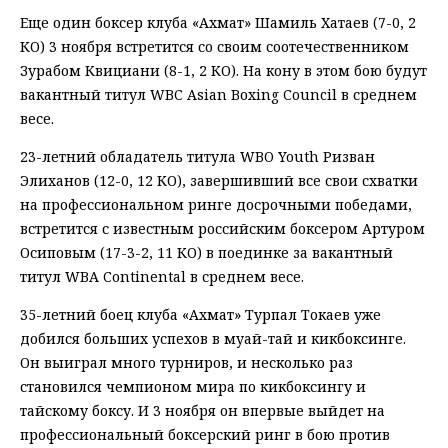
Еще один боксер клуба «Ахмат» Шамиль Хатаев (7-0, 2
КО) 3 ноября встретится со своим соотечественником
Зурабом Квициани (8-1, 2 КО). На кону в этом бою будут
вакантный титул WBC Asian Boxing Council в среднем
весе.
23-летний обладатель титула WBO Youth Ризван
Элиханов (12-0, 12 КО), завершивший все свои схватки
на профессиональном ринге досрочными победами,
встретится с известным российским боксером Артуром
Осиповым (17-3-2, 11 КО) в поединке за вакантный
титул WBA Continental в среднем весе.
35-летний боец клуба «Ахмат» Турпал Токаев уже
добился больших успехов в муай-тай и кикбоксинге.
Он выиграл много турниров, и несколько раз
становился чемпионом мира по кикбоксингу и
тайскому боксу. И 3 ноября он впервые выйдет на
профессиональный боксерский ринг в бою против