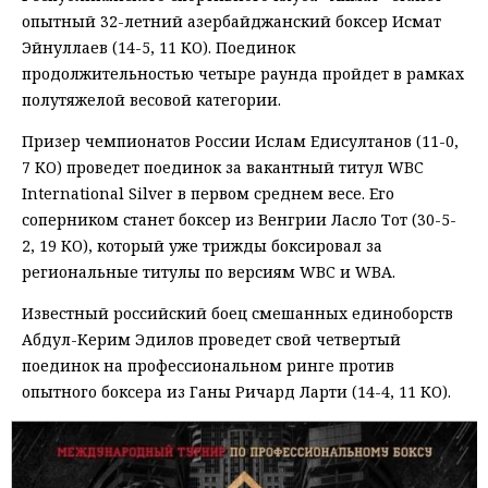
опытный 32-летний азербайджанский боксер Исмат
Эйнуллаев (14-5, 11 КО). Поединок
продолжительностью четыре раунда пройдет в рамках
полутяжелой весовой категории.
Призер чемпионатов России Ислам Едисултанов (11-0,
7 КО) проведет поединок за вакантный титул WBC
International Silver в первом среднем весе. Его
соперником станет боксер из Венгрии Ласло Тот (30-5-
2, 19 КО), который уже трижды боксировал за
региональные титулы по версиям WBC и WBA.
Известный российский боец смешанных единоборств
Абдул-Керим Эдилов проведет свой четвертый
поединок на профессиональном ринге против
опытного боксера из Ганы Ричард Ларти (14-4, 11 КО).