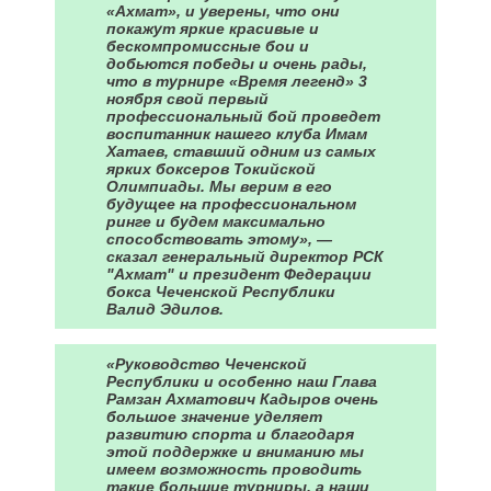
«Ахмат», и уверены, что они
покажут яркие красивые и
бескомпромиссные бои и
добьются победы и очень рады,
что в турнире «Время легенд» 3
ноября свой первый
профессиональный бой проведет
воспитанник нашего клуба Имам
Хатаев, ставший одним из самых
ярких боксеров Токийской
Олимпиады. Мы верим в его
будущее на профессиональном
ринге и будем максимально
способствовать этому», —
сказал генеральный директор РСК
"Ахмат" и президент Федерации
бокса Чеченской Республики
Валид Эдилов.
«Руководство Чеченской
Республики и особенно наш Глава
Рамзан Ахматович Кадыров очень
большое значение уделяет
развитию спорта и благодаря
этой поддержке и вниманию мы
имеем возможность проводить
такие большие турниры, а наши