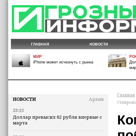
ГЛАВНАЯ
НОВОСТИ
МИР
РО
iPhone может исчезнуть с рынка
Дол
мар
Главная
НОВОСТИ
Архив
Ставроп
23:15
Ко
Доллар превысил 82 рубля впервые с
марта
по