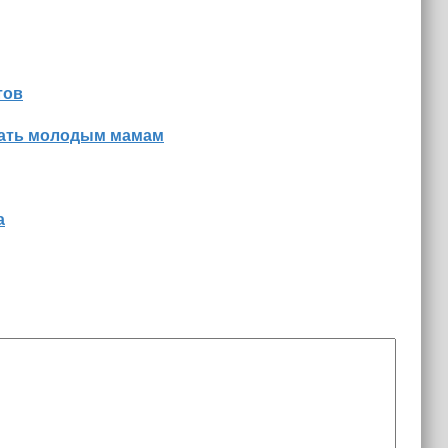
тов
знать молодым мамам
а