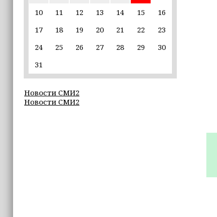
пострадавшим от паводков
10
11
12
13
14
15
16
17
18
19
20
21
22
23
15:35
Политик заявил, что цель «Госулуг»
24
25
26
27
28
29
30
— стать большой
соцмедиаплатформой
31
15:17
Новости СМИ2
Избирательные участки Шатоя
Новости СМИ2
готовы к приёму голосов
избирателей
15:02
Турция, Саудовская Аравия и
Пакистан подписали «Мекканское
соглашение» о коллективной обороне
14:58
Кадыров: сдача в плен становится
для многих военнослужащих ВСУ
единственной альтернативой гибели