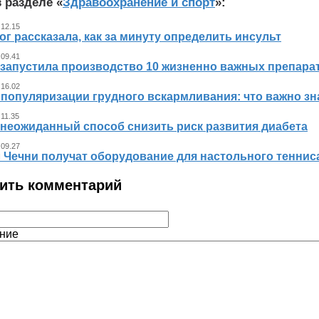
 разделе «
Здравоохранение и спорт
»:
 12.15
г рассказала, как за минуту определить инсульт
 09.41
 запустила производство 10 жизненно важных препара
 16.02
 популяризации грудного вскармливания: что важно 
 11.35
 неожиданный способ снизить риск развития диабета
 09.27
л Чечни получат оборудование для настольного теннис
ить комментарий
ние