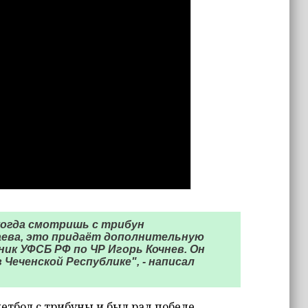
 когда смотришь с трибун
аева, это придаёт дополнительную
ник УФСБ РФ по ЧР Игорь Кочнев. Он
 Чеченской Республике", - написал
кетбол с трибуны и был рад победе