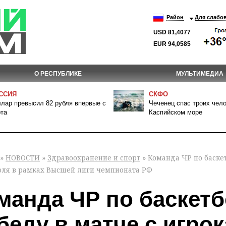
Район
Для слабо
USD 81,4077
EUR 94,0585
О РЕСПУБЛИКЕ
МУЛЬТИМЕДИА
ССИЯ
СКФО
лар превысил 82 рубля впервые с
Чеченец спас троих чело
та
Каспийском море
»
НОВОСТИ
»
Здравоохранение и спорт
» Команда ЧР по баске
оля в рамках Высшей лиги чемпионата РФ
манда ЧР по баскет
беду в матче с игро