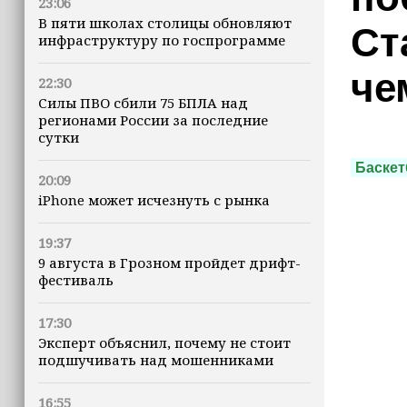
23:06
В пяти школах столицы обновляют
Ст
инфраструктуру по госпрограмме
че
22:30
Силы ПВО сбили 75 БПЛА над
регионами России за последние
сутки
Баскет
20:09
iPhone может исчезнуть с рынка
19:37
9 августа в Грозном пройдет дрифт-
фестиваль
17:30
Эксперт объяснил, почему не стоит
подшучивать над мошенниками
16:55