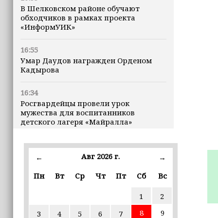
В Шелковском районе обучают
обходчиков в рамках проекта
«ИнформУИК»
16:55
Умар Даудов награжден Орденом
Кадырова
16:34
Росгвардейцы провели урок
мужества для воспитанников
детского лагеря «Майралла»
16:30
Дмитрий Чернышенко: Внутренний
Авг 2026 г.
←
→
туризм в России вырос на 4,3%,
въездной — на 20,1%
Пн
Вт
Ср
Чт
Пт
Сб
Вс
1
2
16:28
Из бюджета Чечни дополнительно
8
9
3
4
5
6
7
выделено 505 млн рублей