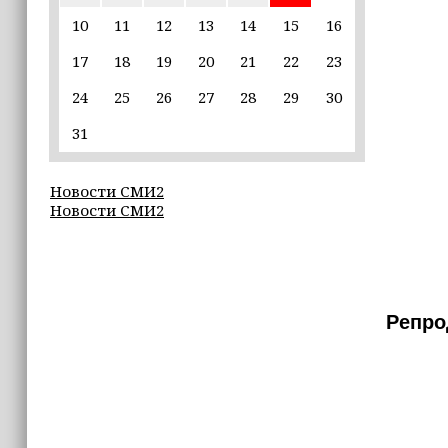
10
11
12
13
14
15
16
17:30
17
18
19
20
21
22
23
Эксперт объяснил, почему не стоит
подшучивать над мошенниками
24
25
26
27
28
29
30
16:55
31
В Шелковском районе обучают
обходчиков в рамках проекта
Новости СМИ2
«ИнформУИК»
Новости СМИ2
16:55
Умар Даудов награжден Орденом
Кадырова
Репро
16:34
Росгвардейцы провели урок
мужества для воспитанников
детского лагеря «Майралла»