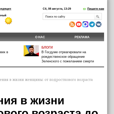
видящих
Сб, 08 августа, 13:29
Пишите нам
О НАС
РЕКЛАМА
БЛОГИ
век в
В Госдуме отреагировали на
рождественское обращение
Зеленского с пожеланием смерти
ния в жизни женщины: от подросткового возраста
ия в жизни
вого возраста до