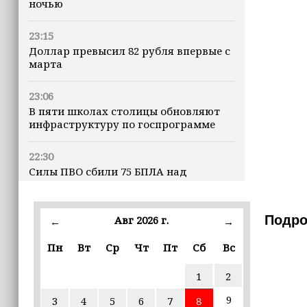
ночью
23:15
Доллар превысил 82 рубля впервые с
марта
23:06
В пяти школах столицы обновляют
инфраструктуру по госпрограмме
22:30
Силы ПВО сбили 75 БПЛА над
регионами России за последние
сутки
Подро
Авг 2026 г.
←
→
20:09
iPhone может исчезнуть с рынка
Пн
Вт
Ср
Чт
Пт
Сб
Вс
1
2
19:37
9 августа в Грозном пройдет дрифт-
9
3
4
5
6
7
8
фестиваль