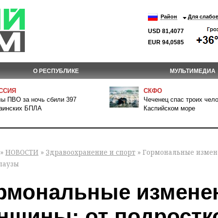
Район
Для слабо
USD 81,4077
EUR 94,0585
О РЕСПУБЛИКЕ
МУЛЬТИМЕДИА
ССИЯ
СКФО
ы ПВО за ночь сбили 397
Чеченец спас троих чело
аинских БПЛА
Каспийском море
»
НОВОСТИ
»
Здравоохранение и спорт
» Гормональные измене
паузы
рмональные изменен
нщины: от подростко