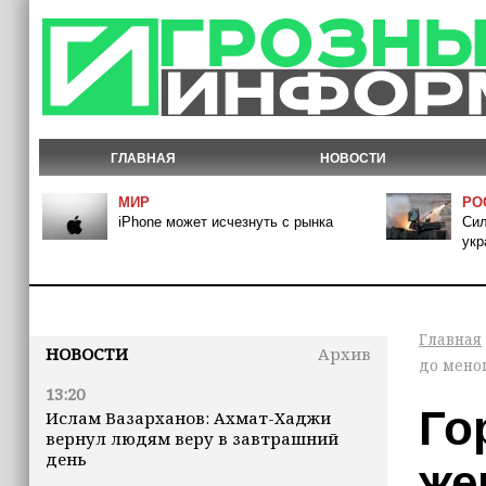
ГЛАВНАЯ
НОВОСТИ
МИР
РО
iPhone может исчезнуть с рынка
Сил
укр
Главная
НОВОСТИ
Архив
до мено
13:20
Го
Ислам Вазарханов: Ахмат-Хаджи
вернул людям веру в завтрашний
день
же