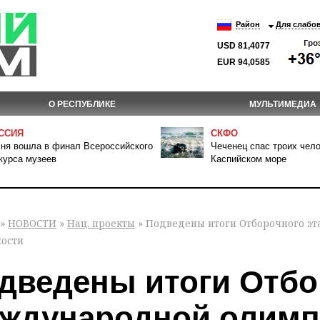
Район
Для слабо
USD 81,4077
EUR 94,0585
О РЕСПУБЛИКЕ
МУЛЬТИМЕДИА
ССИЯ
СКФО
ня вошла в финал Всероссийского
Чеченец спас троих чело
курса музеев
Каспийском море
»
НОВОСТИ
»
Нац. проекты
» Подведены итоги Отборочного э
ности
дведены итоги Отбор
ждународной олимп