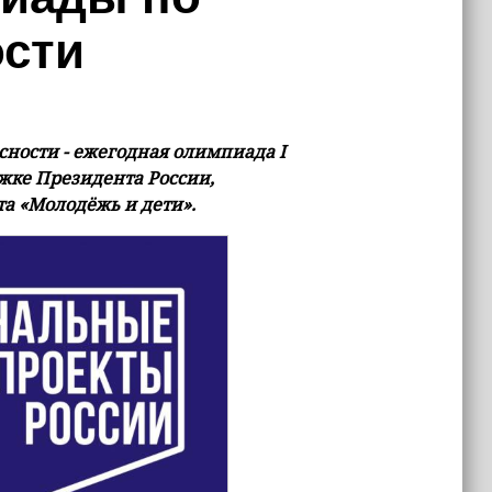
ости
ности - ежегодная олимпиада I
ржке Президента России,
а «Молодёжь и дети».