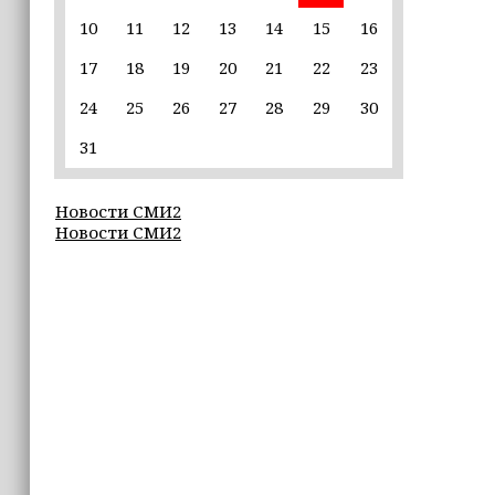
сутки
10
11
12
13
14
15
16
17
18
19
20
21
22
23
20:09
iPhone может исчезнуть с рынка
24
25
26
27
28
29
30
19:37
31
9 августа в Грозном пройдет дрифт-
фестиваль
Новости СМИ2
Новости СМИ2
17:30
Эксперт объяснил, почему не стоит
подшучивать над мошенниками
16:55
В Шелковском районе обучают
обходчиков в рамках проекта
«ИнформУИК»