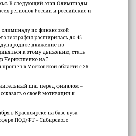
бежья. В следующий этап Олимпиады
всех регионов России и российские и
ю олимпиаду по финансовой
его география расширилась до 45
ждународное движение по
диняться к этому движению, стать
р Чернышенко на I
прошел в Московской области с 26
чительный шаг перед финалом –
ассказать о своей мотивации к
ря в Красноярске на базе вуза-
сфере ПОД/ФТ – Сибирского