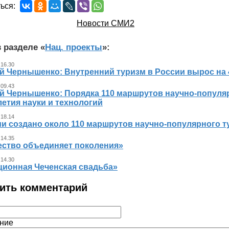
ься:
Новости СМИ2
 разделе «
Нац. проекты
»:
 16.30
й Чернышенко: Внутренний туризм в России вырос на 4
 09.43
й Чернышенко: Порядка 110 маршрутов научно-популярн
етия науки и технологий
 18.14
и создано около 110 маршрутов научно-популярного ту
 14.35
ество объединяет поколения»
 14.30
ционная Чеченская свадьба»
ить комментарий
ние