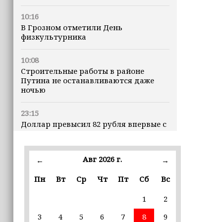
10:16
В Грозном отметили День
физкультурника
10:08
Строительные работы в районе
Путина не останавливаются даже
ночью
23:15
Доллар превысил 82 рубля впервые с
марта
23:06
Авг 2026 г.
←
→
В пяти школах столицы обновляют
инфраструктуру по госпрограмме
Пн
Вт
Ср
Чт
Пт
Сб
Вс
1
2
22:30
Силы ПВО сбили 75 БПЛА над
3
4
5
6
7
8
9
регионами России за последние