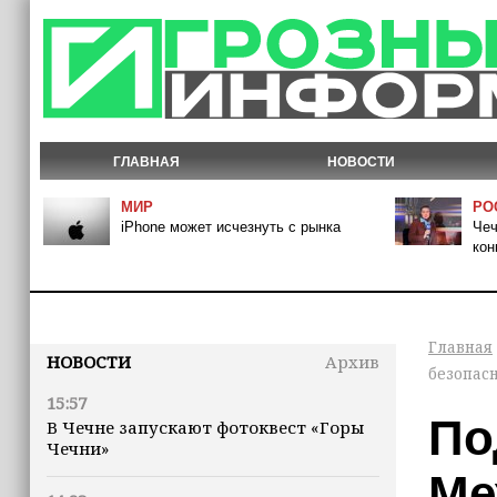
ГЛАВНАЯ
НОВОСТИ
МИР
РО
iPhone может исчезнуть с рынка
Чеч
кон
Главная
НОВОСТИ
Архив
безопас
15:57
По
В Чечне запускают фотоквест «Горы
Чечни»
Ме