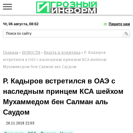
Чт, 06 августа, 08:02
Пишите нам
Главная
»
НОВОСТИ
»
Власть и политика
» Р. Кадыров
встретился в ОАЭ с наследным принцем КСА шейхом
Мухаммедом бен Салман аль Саудом
Р. Кадыров встретился в ОАЭ с
наследным принцем КСА шейхом
Мухаммедом бен Салман аль
Саудом
26.11.2018 22:03