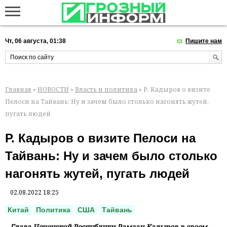
Чт, 06 августа, 01:38
Пишите нам
Главная
»
НОВОСТИ
»
Власть и политика
» Р. Кадыров о визите
Пелоси на Тайвань: Ну и зачем было столько нагонять жутей,
пугать людей
Р. Кадыров о визите Пелоси на
Тайвань: Ну и зачем было столько
нагонять жутей, пугать людей
02.08.2022 18:25
Китай
Политика
США
Тайвань
Глава Чеченской Республики Рамзан Кадыров в своем