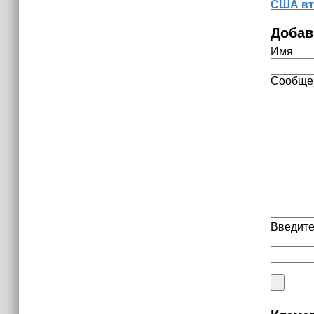
США вт
Добав
Имя
Сообще
Введите