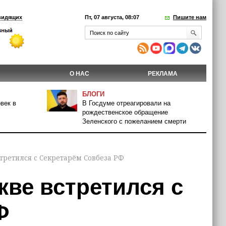
видящих
Пт, 07 августа, 08:07
Пишите нам
О НАС
РЕКЛАМА
БЛОГИ
век в
В Госдуме отреагировали на
рождественское обращение
Зеленского с пожеланием смерти
третился с Секретарём Совбеза РФ
ве встретился с
Ф