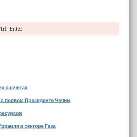
trl+Enter
х расчётах
 о первом Президенте Чечни
оресурсов
Израиля в секторе Газа