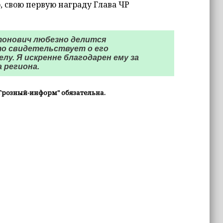
о, свою первую награду Глава ЧР
тонович любезно делится
то свидетельствует о его
у. Я искренне благодарен ему за
 региона.
Грозный-информ" обязательна.