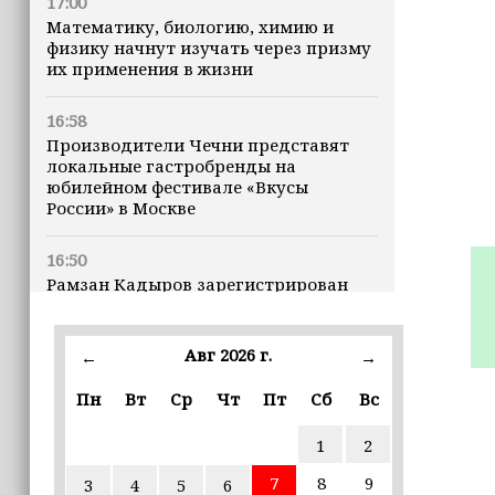
17:00
Математику, биологию, химию и
физику начнут изучать через призму
их применения в жизни
16:58
Производители Чечни представят
локальные гастробренды на
юбилейном фестивале «Вкусы
России» в Москве
16:50
Рамзан Кадыров зарегистрирован
кандидатом на должность Главы ЧР
Авг 2026 г.
16:47
←
→
Почему кошки заранее чувствуют
Пн
Вт
Ср
Чт
Пт
Сб
Вс
землетрясения, рассказала
ветеринар
1
2
16:12
7
8
9
3
4
5
6