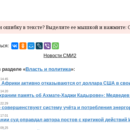
 ошибку в тексте? Выделите ее мышкой и нажмите: C
ься:
Новости СМИ2
 разделе «
Власть и политика
»:
 14.45
 Африки активно отказываются от доллара США в свои
 14.20
храним память об Ахмате-Хаджи Кадырове»: Медведев
 22.29
е совершенствуют систему учёта и потребления энерг
 17.01
нии суд оправдал автора постов с критикой действий 
 09.25