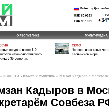
Район
Для слабо
USD 80,9293
EUR 93,1901
О РЕСПУБЛИКЕ
МУЛЬТИМЕДИА
ССИЯ
СКФО
оссии создано около 110
Чеченец спас троих чело
шрутов научно-популярного
Каспийском море
изма в 35 регионах
»
НОВОСТИ
»
Власть и политика
» Рамзан Кадыров в Москве вс
мзан Кадыров в Моск
кретарём Совбеза Р