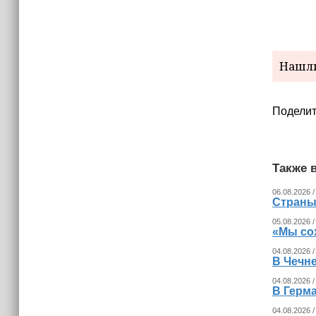
15:06
В Чечне закупили около 190 тысяч
новых учебников для школ
14:45
Нашли
Страны Африки активно
отказываются от доллара США в
своих расчётах
Поделит
Также в
06.08.2026 /
Страны
05.08.2026 /
«Мы со
04.08.2026 /
В Чечн
04.08.2026 /
В Герма
04.08.2026 /