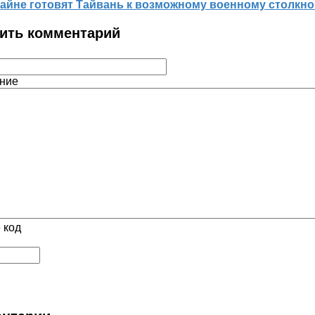
айне готовят Тайвань к возможному военному столкно
ить комментарий
ние
 код