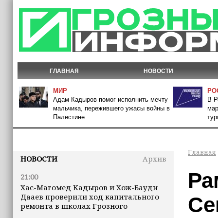
ГЛАВНАЯ
НОВОСТИ
МИР
РО
Адам Кадыров помог исполнить мечту
В Р
мальчика, пережившего ужасы войны в
мар
Палестине
тур
Главная
НОВОСТИ
Архив
Ра
21:00
Хас-Магомед Кадыров и Хож-Бауди
Дааев проверили ход капитального
Се
ремонта в школах Грозного