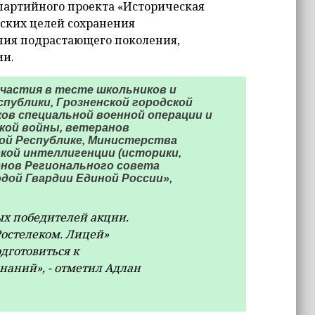
партийного проекта «Историческая
еских целей сохранения
ния подрастающего поколения,
ии.
частия в тесте школьников и
публики, Грозненской городской
ов специальной военной операции и
кой войны, ветеранов
ой Республике, Министерства
кой интеллигенции (историки,
енов Регионального совета
дой Гвардии Единой России»,
х победителей акции.
Ростелеком. Лицей»
дготовиться к
наний», - отметил Адлан