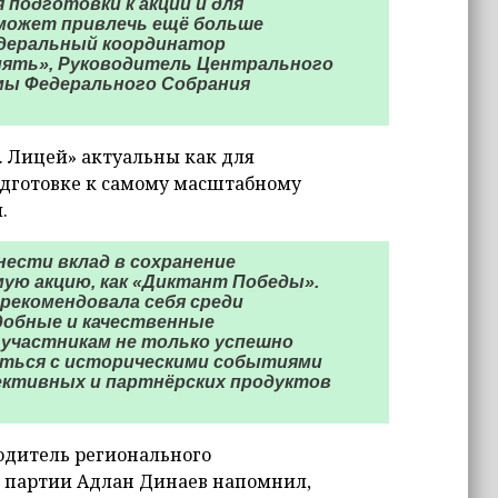
подготовки к акции и для
оможет привлечь ещё больше
едеральный координатор
мять», Руководитель Центрального
мы Федерального Собрания
. Лицей» актуальны как для
подготовке к самому масштабному
.
нести вклад в сохранение
ую акцию, как «Диктант Победы».
рекомендовала себя среди
добные и качественные
участникам не только успешно
иться с историческими событиями
ективных и партнёрских продуктов
водитель регионального
 партии Адлан Динаев напомнил,