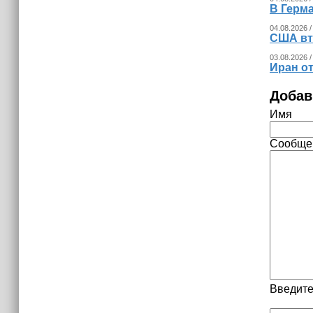
В Герма
04.08.2026 /
США вт
03.08.2026 /
Иран о
Добав
Имя
Сообще
Введите