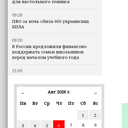
для настольного тенниса
09:26
ПВО за ночь сбила 605 украинских
БПЛА
09:20
В России предложили финансово
поддержать семьи школьников
перед началом учебного года
21:05
Глубина озера Галанчож составила 35
метров
Авг 2026 г.
←
→
19:00
В Грозном федеральные эксперты
Пн
Вт
Ср
Чт
Пт
Сб
Вс
обсудили современные подходы к
сохранению земель
1
2
7
8
9
3
4
5
6
17:41