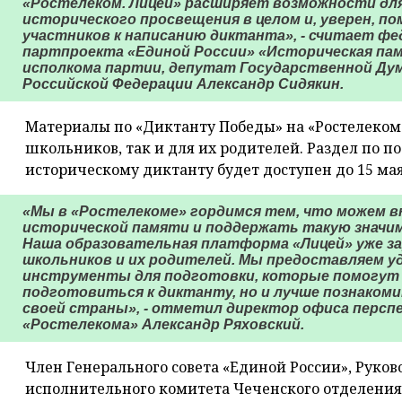
«Ростелеком. Лицей» расширяет возможности для 
исторического просвещения в целом и, уверен, п
участников к написанию диктанта», - считает ф
партпроекта «Единой России» «Историческая па
исполкома партии, депутат Государственной Ду
Российской Федерации Александр Сидякин.
Материалы по «Диктанту Победы» на «Ростелеком
школьников, так и для их родителей. Раздел по 
историческому диктанту будет доступен до 15 мая
«Мы в «Ростелекоме» гордимся тем, что можем в
исторической памяти и поддержать такую значим
Наша образовательная платформа «Лицей» уже за
школьников и их родителей. Мы предоставляем у
инструменты для подготовки, которые помогут 
подготовиться к диктанту, но и лучше познаком
своей страны», - отметил директор офиса персп
«Ростелекома» Александр Ряховский.
Член Генерального совета «Единой России», Руко
исполнительного комитета Чеченского отделения