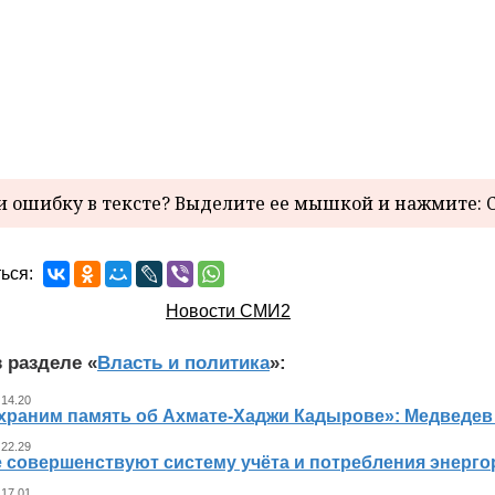
 ошибку в тексте? Выделите ее мышкой и нажмите: C
ься:
Новости СМИ2
 разделе «
Власть и политика
»:
 14.20
храним память об Ахмате-Хаджи Кадырове»: Медведев
 22.29
е совершенствуют систему учёта и потребления энерг
 17.01