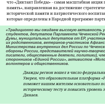
что «Диктант Победы» - самая масштабная акция 
память», направленная на достижение стратегич
исторической памяти и патриотического воспита
которые определены в Народной программе парт
«Традиционно мы ожидаем высокую активность у
студентов, депутатов Парламента Чеченской Рес
Думы, муниципальных депутатов от ЕР, участник
их родственников, ветеранов-участников Афганс
Министерства внутренних дел России по Чеченск
обороны России, представителей научно-творчес
писатели, общественные деятели, политики), чл
сторонников «Единой России», активистов «Моло
волонтеров и общественников.
Дважды регион вошел в число федеральны
Уверен, что образовательная платформа «
поможет нашим жителям основательно по
историческому тесту и повысить уровень з
Динаев.