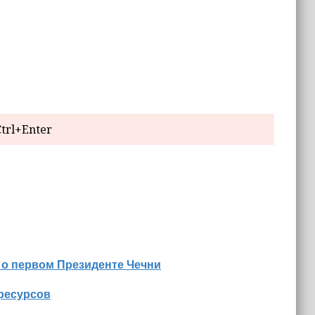
trl+Enter
 о первом Президенте Чечни
оресурсов