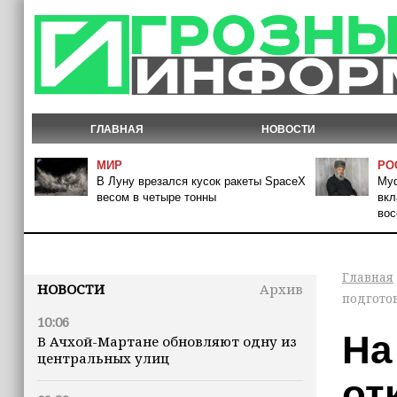
ГЛАВНАЯ
НОВОСТИ
МИР
РО
В Луну врезался кусок ракеты SpaceX
Муф
весом в четыре тонны
вкл
вос
Главная
НОВОСТИ
Архив
подгото
10:06
На
В Ачхой-Мартане обновляют одну из
центральных улиц
от