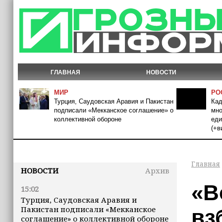
ГЛАВНАЯ
НОВОСТИ
МИР
РО
Турция, Саудовская Аравия и Пакистан
Кад
подписали «Мекканское соглашение» о
мно
коллективной обороне
еди
(+в
Главная
НОВОСТИ
Архив
«В
15:02
Турция, Саудовская Аравия и
Пакистан подписали «Мекканское
вз
соглашение» о коллективной обороне