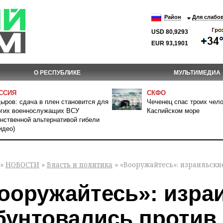
Район
Для слабо
USD 80,9293
EUR 93,1901
О РЕСПУБЛИКЕ
МУЛЬТИМЕДИА
ССИЯ
СКФО
ыров: сдача в плен становится для
Чеченец спас троих чело
гих военнослужащих ВСУ
Каспийском море
нственной альтернативой гибели
идео)
»
НОВОСТИ
»
Власть и политика
» «Вооружайтесь»: израильски
ооружайтесь»: изра
бунтовались против 