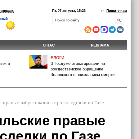
видящих
Пт, 07 августа, 15:23
Пишите нам
О НАС
РЕКЛАМА
БЛОГИ
век в
В Госдуме отреагировали на
рождественское обращение
Зеленского с пожеланием смерти
е правые взбунтовались против сделки по Газе
ильские правые
сделки по Газе