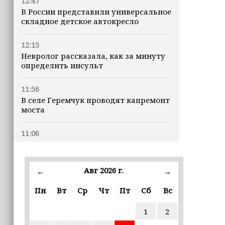
12:47
В России представили универсальное
складное детское автокресло
12:15
Невролог рассказала, как за минуту
определить инсульт
11:56
В селе Геремчук проводят капремонт
моста
11:06
В Тольятти пенсионер передал
мошенникам куски газет под видом
2,4 млн рублей
Авг 2026 г.
←
→
10:50
Пн
Вт
Ср
Чт
Пт
Сб
Вс
Турция, Саудовская Аравия и
Пакистан планируют сформировать
1
2
альянс