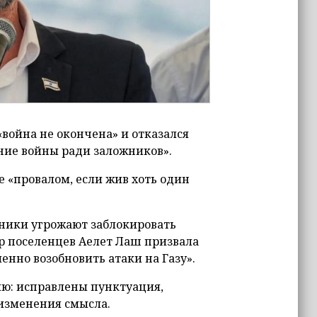
война не окончена» и отказался
ние войны ради заложников».
 «провалом, если жив хоть один
тники угрожают заблокировать
р поселенцев Аелет Лаш призвала
нно возобновить атаки на Газу».
лю: исправлены пунктуация,
 изменения смысла.