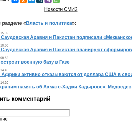
Новости СМИ2
 разделе «
Власть и политика
»:
 15.02
, Саудовская Аравия и Пакистан подписали «Мекканско
 10.50
, Саудовская Аравия и Пакистан планируют сформиров
 09.52
остроит военную базу в Газе
 14.45
 Африки активно отказываются от доллара США в свои
 14.20
храним память об Ахмате-Хаджи Кадырове»: Медведев
ить комментарий
ние