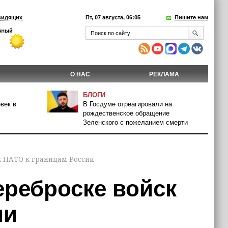
видящих
Пт, 07 августа, 06:05
Пишите нам
О НАС
РЕКЛАМА
БЛОГИ
век в
В Госдуме отреагировали на
рождественское обращение
Зеленского с пожеланием смерти
ск НАТО к границам России
ереброске войск
ии