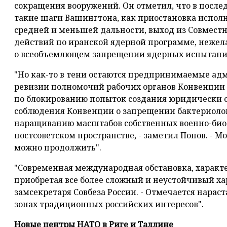
сокращения вооружений. Он отметил, что в после
такие шаги Вашингтона, как приостановка испол
средней и меньшей дальности, выход из Совмест
действий по иранской ядерной программе, неже
о всеобъемлющем запрещении ядерных испытани
"Но как-то в тени остаются предпринимаемые а
ревизии полномочий рабочих органов Конвенции 
по блокированию попыток создания юридически 
соблюдения Конвенции о запрещении бактериолог
наращиванию масштабов собственных военно-био
постсоветском пространстве, - заметил Попов. - Мо
можно продолжить".
"Современная международная обстановка, характ
приобретая все более сложный и неустойчивый хар
замсекретаря Совбеза России. - Отмечается нарас
зонах традиционных российских интересов".
Новые центры НАТО в Риге и Таллине