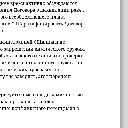
днее время активно обсуждаются
нения Договора о ликвидации ракет
ного всеобъемлющего плана
лание США ратифицировать Договор
й.
дминистрацией США шаги по
о запрещении химического оружия,
обязывающего механизма проверки
ического и токсинного оружия, по
логических программ на
гу вас заверить, этот перечень
еризуется высокой динамичностью,
актер, - констатировал
тание конфликтного потенциала в