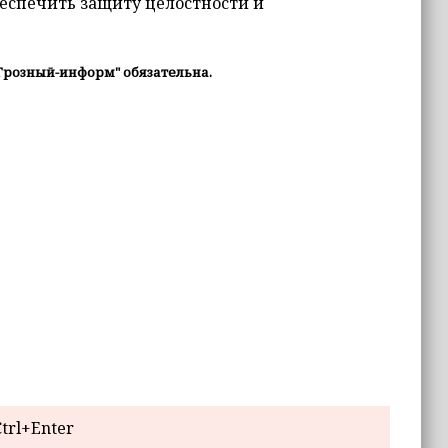
еспечить защиту целостности и
Грозный-информ" обязательна.
trl+Enter