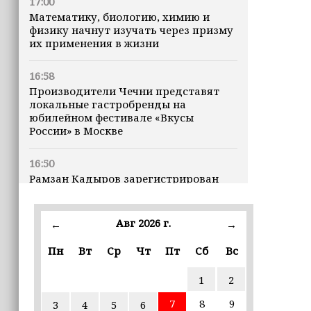
17:00
Математику, биологию, химию и
физику начнут изучать через призму
их применения в жизни
16:58
Производители Чечни представят
локальные гастробренды на
юбилейном фестивале «Вкусы
России» в Москве
16:50
Рамзан Кадыров зарегистрирован
кандидатом на должность Главы ЧР
Авг 2026 г.
16:47
←
→
Почему кошки заранее чувствуют
Пн
Вт
Ср
Чт
Пт
Сб
Вс
землетрясения, рассказала
ветеринар
1
2
16:12
7
8
9
3
4
5
6