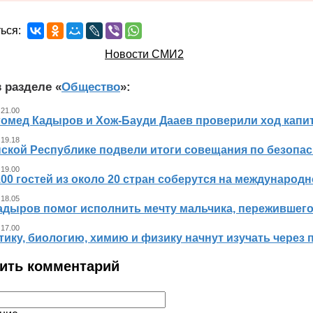
ься:
Новости СМИ2
 разделе «
Общество
»:
 21.00
гомед Кадыров и Хож-Бауди Дааев проверили ход капит
 19.18
ской Республике подвели итоги совещания по безопасн
 19.00
00 гостей из около 20 стран соберутся на международ
 18.05
адыров помог исполнить мечту мальчика, пережившег
 17.00
ику, биологию, химию и физику начнут изучать через 
ить комментарий