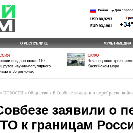
Район
Для слабо
USD 80,9293
EUR 93,1901
О РЕСПУБЛИКЕ
МУЛЬТИМЕДИА
ССИЯ
СКФО
оссии создано около 110
Чеченец спас троих чело
шрутов научно-популярного
Каспийском море
изма в 35 регионах
»
НОВОСТИ
»
Общество
» В Совбезе заявили о переброске вой
Совбезе заявили о п
ТО к границам Росс