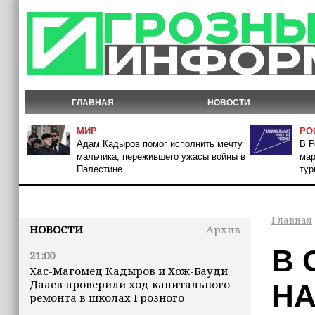
ГЛАВНАЯ
НОВОСТИ
МИР
РО
Адам Кадыров помог исполнить мечту
В Р
мальчика, пережившего ужасы войны в
мар
Палестине
тур
Главная
НОВОСТИ
Архив
В 
21:00
Хас-Магомед Кадыров и Хож-Бауди
Дааев проверили ход капитального
НА
ремонта в школах Грозного