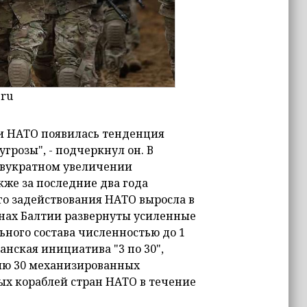
.ru
 и НАТО появилась тенденция
грозы", - подчеркнул он. В
двукратном увеличении
кже за последние два года
о задействования НАТО выросла в
странах Балтии развернуты усиленные
ного состава численностью до 1
нская инициатива "3 по 30",
ию 30 механизированных
вых кораблей стран НАТО в течение