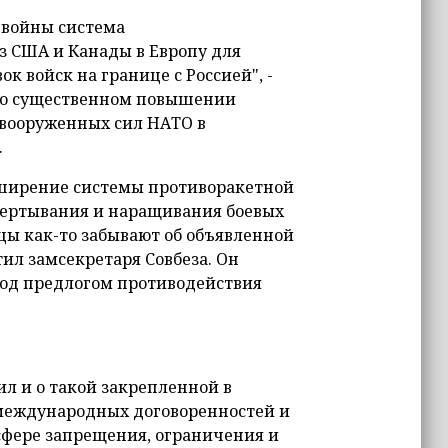
 войны система
з США и Канады в Европу для
 войск на границе с Россией", -
и о существенном повышении
 вооруженных сил НАТО в
.
сширение системы противоракетной
звертывания и наращивания боевых
ы как-то забывают об объявленной
тил замсекретаря Совбеза. Он
под предлогом противодействия
л и о такой закрепленной в
 международных договоренностей и
фере запрещения, ограничения и