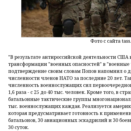
Фото с сайта tass
"В результате антироссийской деятельности США
трансформации "военных опасностей" в "военные у
подтверждение своим словам Попов напомнил о 
численности членов НАТО за последние 20 лет. Та
численность военнослужащих сил первоочередног
1,6 раза - с 25 до 40 тыс. человек. Кроме того, в 
батальонные тактические группы многонациональ
тыс. военнослужащих каждая. Реализуется америка
которая предусматривает готовность к применен
батальонов, 30 авиационных эскадрилий и 30 бое
30 суток.