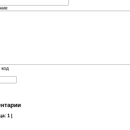
ние
 код
нтарии
ца:
1 |