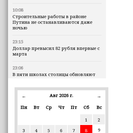
10:08
Строительные работы в районе
Путина не останавливаются даже
ночью
23:15
Доллар превысил 82 рубля впервые с
марта
23:06
В пяти школах столицы обновляют
инфраструктуру по госпрограмме
22:30
Авг 2026 г.
←
→
Силы ПВО сбили 75 БПЛА над
регионами России за последние
Пн
Вт
Ср
Чт
Пт
Сб
Вс
сутки
1
2
20:09
9
3
4
5
6
7
8
iPhone может исчезнуть с рынка