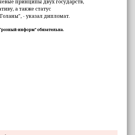
евые принципы двух государств,
иву, а также статус
оланы", - указал дипломат.
Грозный-информ" обязательна.