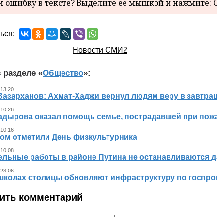
 ошибку в тексте? Выделите ее мышкой и нажмите: C
ься:
Новости СМИ2
 разделе «
Общество
»:
 13.20
Вазарханов: Ахмат-Хаджи вернул людям веру в завтра
 10.26
адырова оказал помощь семье, пострадавшей при пож
 10.16
ном отметили День физкультурника
 10.08
ельные работы в районе Путина не останавливаются 
 23.06
 школах столицы обновляют инфраструктуру по госпр
ить комментарий