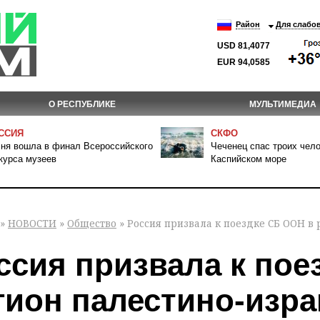
Район
Для слабо
USD 81,4077
EUR 94,0585
О РЕСПУБЛИКЕ
МУЛЬТИМЕДИА
ССИЯ
СКФО
ня вошла в финал Всероссийского
Чеченец спас троих чело
курса музеев
Каспийском море
»
НОВОСТИ
»
Общество
» Россия призвала к поездке СБ ООН в
ссия призвала к пое
гион палестино-изра