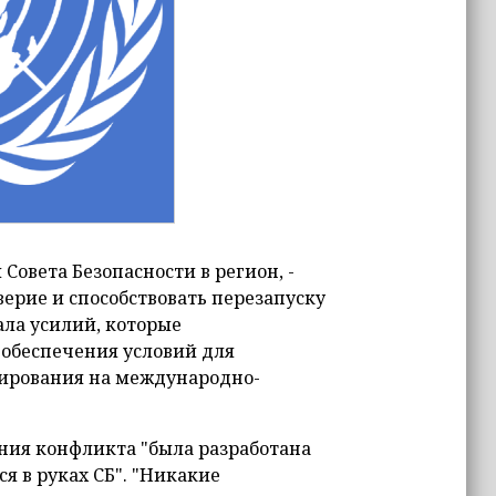
Совета Безопасности в регион, -
верие и способствовать перезапуску
ала усилий, которые
обеспечения условий для
лирования на международно-
ния конфликта "была разработана
я в руках СБ". "Никакие