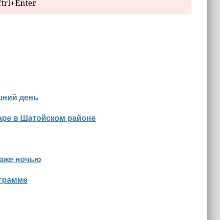
trl+Enter
шний день
аре в Шатойском районе
даже ночью
ограмме