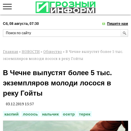
Сб, 08 августа, 07:30
Пишите нам
Главная
»
НОВОСТИ
»
Общество
» В Чечне выпустят более 5 тыс.
экземпляров молоди лосося в реку Гойты
В Чечне выпустят более 5 тыс.
экземпляров молоди лосося в
реку Гойты
03.12.2019 15:57
каспий
лосось
нальчик
осетр
терек