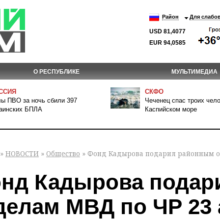
Район
Для слабо
USD 81,4077
EUR 94,0585
О РЕСПУБЛИКЕ
МУЛЬТИМЕДИА
ССИЯ
СКФО
ы ПВО за ночь сбили 397
Чеченец спас троих чело
аинских БПЛА
Каспийском море
»
НОВОСТИ
»
Общество
» Фонд Кадырова подарил районным о
нд Кадырова подар
делам МВД по ЧР 23