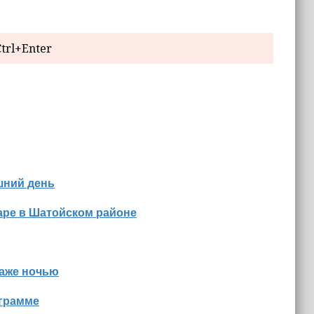
trl+Enter
шний день
аре в Шатойском районе
даже ночью
ограмме