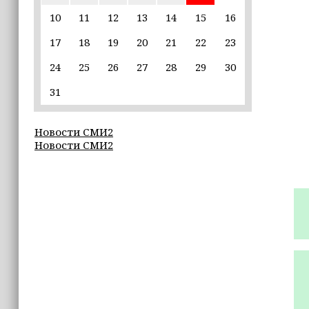
10
11
12
13
14
15
16
17:30
17
18
19
20
21
22
23
Эксперт объяснил, почему не стоит
подшучивать над мошенниками
24
25
26
27
28
29
30
16:55
31
В Шелковском районе обучают
обходчиков в рамках проекта
Новости СМИ2
«ИнформУИК»
Новости СМИ2
16:55
Умар Даудов награжден Орденом
Кадырова
16:34
Росгвардейцы провели урок
мужества для воспитанников
детского лагеря «Майралла»