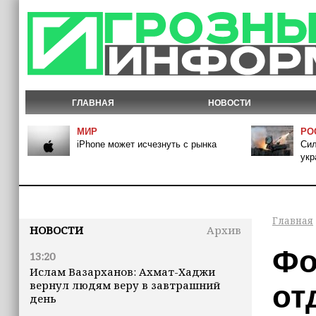
ГЛАВНАЯ
НОВОСТИ
МИР
РО
iPhone может исчезнуть с рынка
Сил
укр
Главная
НОВОСТИ
Архив
Фо
13:20
Ислам Вазарханов: Ахмат-Хаджи
вернул людям веру в завтрашний
от
день