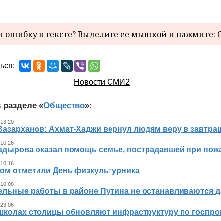
 ошибку в тексте? Выделите ее мышкой и нажмите: C
ься:
Новости СМИ2
 разделе «
Общество
»:
 13.20
Вазарханов: Ахмат-Хаджи вернул людям веру в завтра
 10.26
адырова оказал помощь семье, пострадавшей при пож
 10.16
ном отметили День физкультурника
 10.08
ельные работы в районе Путина не останавливаются 
 23.06
 школах столицы обновляют инфраструктуру по госпр