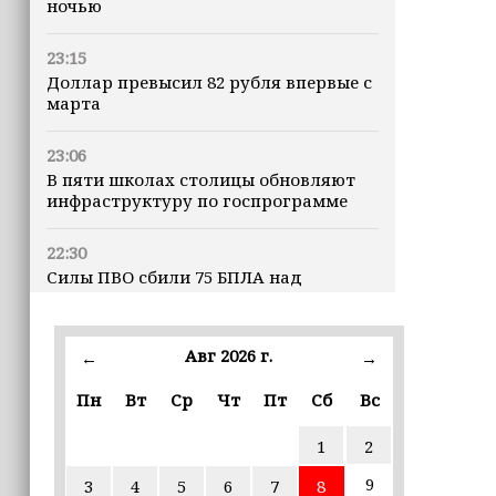
ночью
23:15
Доллар превысил 82 рубля впервые с
марта
23:06
В пяти школах столицы обновляют
инфраструктуру по госпрограмме
22:30
Силы ПВО сбили 75 БПЛА над
регионами России за последние
сутки
Авг 2026 г.
←
→
20:09
iPhone может исчезнуть с рынка
Пн
Вт
Ср
Чт
Пт
Сб
Вс
1
2
19:37
9 августа в Грозном пройдет дрифт-
9
3
4
5
6
7
8
фестиваль