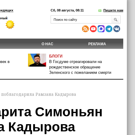
видящих
Сб, 08 августа, 08:11
Пишите нам
О НАС
РЕКЛАМА
БЛОГИ
век в
В Госдуме отреагировали на
рождественское обращение
Зеленского с пожеланием смерти
н поблагодарила Рамзана Кадырова
гарита Симоньян
а Кадырова