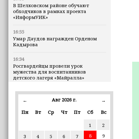
В Шелковском районе обучают
обходчиков в рамках проекта
«ИнформУИК»
16:55
Умар Даудов награжден Орденом
Кадырова
16:34
Росгвардейцы провели урок
мужества для воспитанников
детского лагеря «Майралла»
16:30
Дмитрий Чернышенко: Внутренний
Авг 2026 г.
←
→
туризм в России вырос на 4,3%,
въездной — на 20,1%
Пн
Вт
Ср
Чт
Пт
Сб
Вс
1
2
16:28
Из бюджета Чечни дополнительно
8
9
3
4
5
6
7
выделено 505 млн рублей