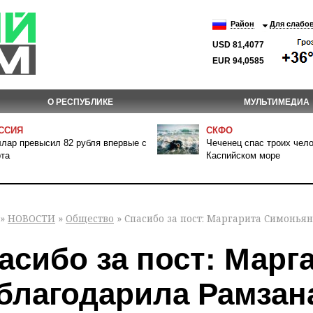
Район
Для слабо
USD 81,4077
EUR 94,0585
О РЕСПУБЛИКЕ
МУЛЬТИМЕДИА
ССИЯ
СКФО
лар превысил 82 рубля впервые с
Чеченец спас троих чело
та
Каспийском море
»
НОВОСТИ
»
Общество
» Спасибо за пост: Маргарита Симонья
асибо за пост: Мар
благодарила Рамзан