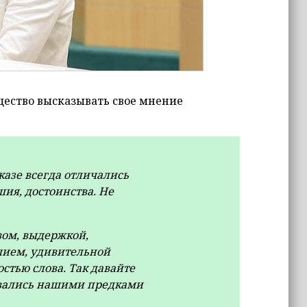
щество высказывать свое мнение
азе всегда отличались
ия, достоинства. Не
вом, выдержкой,
шием, удивительной
стью слова. Так давайте
давались нашими предками