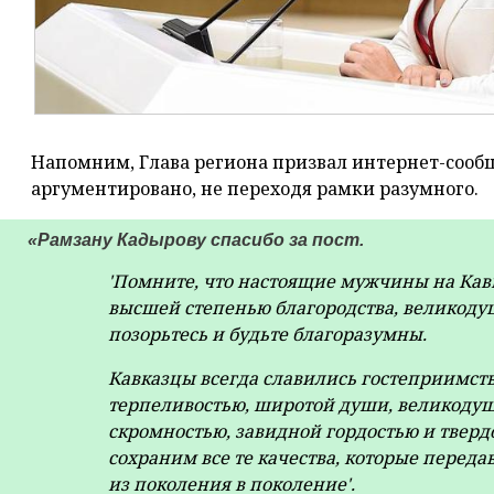
Напомним, Глава региона призвал интернет-сооб
аргументировано, не переходя рамки разумного.
«Рамзану Кадырову спасибо за пост.
'Помните, что настоящие мужчины на Кавк
высшей степенью благородства, великодуш
позорьтесь и будьте благоразумны.
Кавказцы всегда славились гостеприимст
терпеливостью, широтой души, великоду
скромностью, завидной гордостью и твердо
сохраним все те качества, которые пере
из поколения в поколение'.