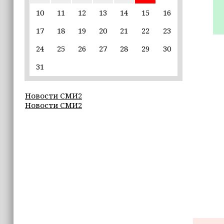
пострадавшим от паводков
10
11
12
13
14
15
16
17
18
19
20
21
22
23
15:35
Политик заявил, что цель «Госулуг»
24
25
26
27
28
29
30
— стать большой
соцмедиаплатформой
31
15:17
Новости СМИ2
Избирательные участки Шатоя
Новости СМИ2
готовы к приёму голосов
избирателей
15:02
Турция, Саудовская Аравия и
Пакистан подписали «Мекканское
соглашение» о коллективной обороне
14:58
Кадыров: сдача в плен становится
для многих военнослужащих ВСУ
единственной альтернативой гибели