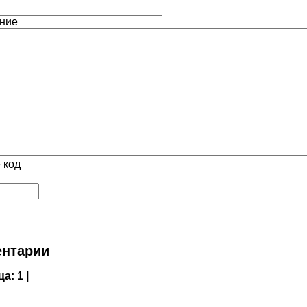
ние
 код
нтарии
ца:
1 |