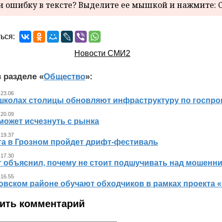
 ошибку в тексте? Выделите ее мышкой и нажмите: C
ься:
Новости СМИ2
 разделе «
Общество
»:
 23.06
 школах столицы обновляют инфраструктуру по госпр
 20.09
может исчезнуть с рынка
 19.37
ста в Грозном пройдет дрифт-фестиваль
 17.30
т объяснил, почему не стоит подшучивать над мошенн
 16.55
овском районе обучают обходчиков в рамках проекта
ить комментарий