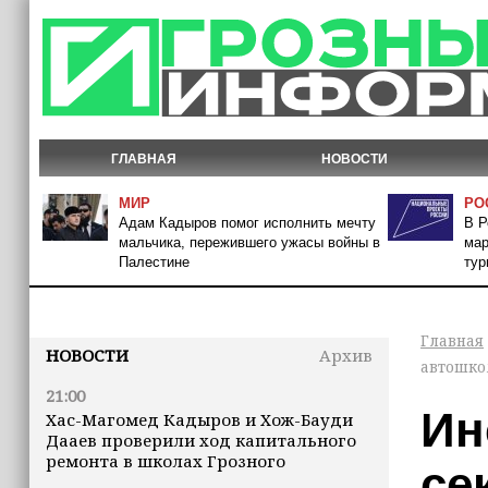
ГЛАВНАЯ
НОВОСТИ
МИР
РО
Адам Кадыров помог исполнить мечту
В Р
мальчика, пережившего ужасы войны в
мар
Палестине
тур
Главная
НОВОСТИ
Архив
автошко
21:00
Ин
Хас-Магомед Кадыров и Хож-Бауди
Дааев проверили ход капитального
ремонта в школах Грозного
се