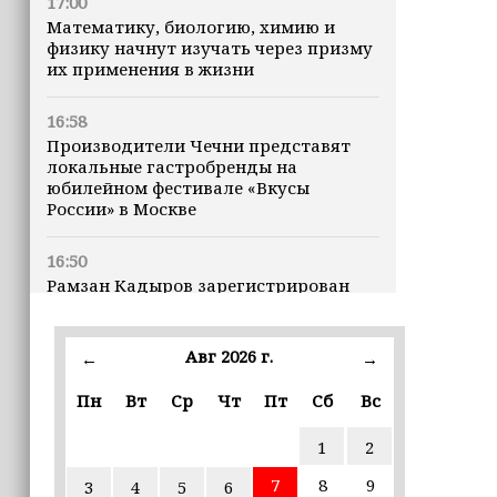
17:00
Математику, биологию, химию и
физику начнут изучать через призму
их применения в жизни
16:58
Производители Чечни представят
локальные гастробренды на
юбилейном фестивале «Вкусы
России» в Москве
16:50
Рамзан Кадыров зарегистрирован
кандидатом на должность Главы ЧР
Авг 2026 г.
16:47
←
→
Почему кошки заранее чувствуют
Пн
Вт
Ср
Чт
Пт
Сб
Вс
землетрясения, рассказала
ветеринар
1
2
16:12
7
8
9
3
4
5
6