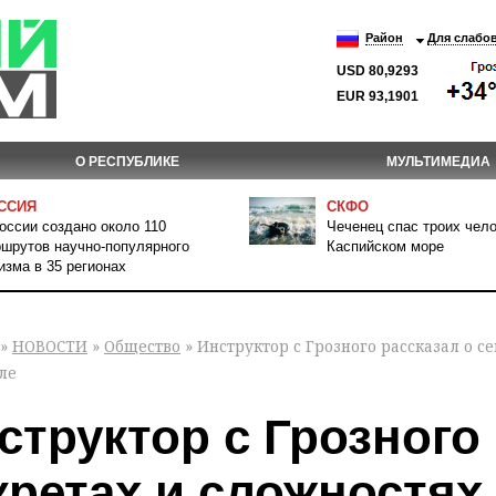
Район
Для слабо
USD 80,9293
EUR 93,1901
О РЕСПУБЛИКЕ
МУЛЬТИМЕДИА
ССИЯ
СКФО
оссии создано около 110
Чеченец спас троих чело
шрутов научно-популярного
Каспийском море
изма в 35 регионах
»
НОВОСТИ
»
Общество
» Инструктор с Грозного рассказал о с
ле
структор с Грозного
кретах и сложностях