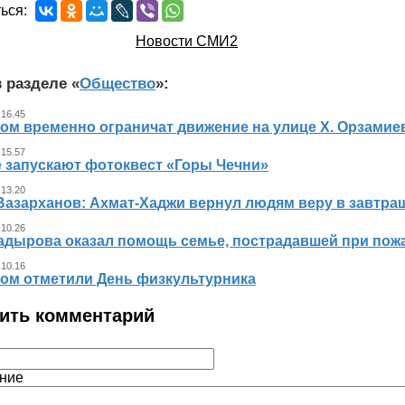
ься:
Новости СМИ2
 разделе «
Общество
»:
 16.45
ном временно ограничат движение на улице Х. Орзамие
 15.57
е запускают фотоквест «Горы Чечни»
 13.20
Вазарханов: Ахмат-Хаджи вернул людям веру в завтра
 10.26
адырова оказал помощь семье, пострадавшей при пож
 10.16
ном отметили День физкультурника
ить комментарий
ние