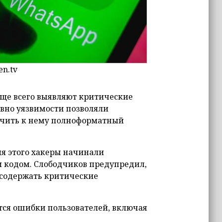
en.tv
 чаще всего выявляют критические
вно уязвимости позволяли
лучить к нему полноформатный
ля этого хакеры начинали
м кодом. Слободчиков предупредил,
 содержать критические
ются ошибки пользователей, включая