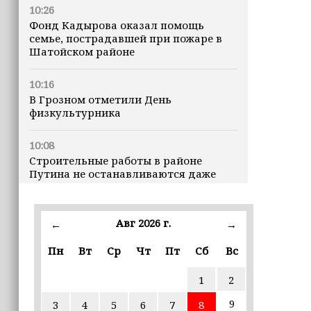
10:26
Фонд Кадырова оказал помощь
семье, пострадавшей при пожаре в
Шатойском районе
10:16
В Грозном отметили День
физкультурника
10:08
Строительные работы в районе
Путина не останавливаются даже
ночью
23:15
Авг 2026 г.
←
→
Доллар превысил 82 рубля впервые с
марта
Пн
Вт
Ср
Чт
Пт
Сб
Вс
1
2
23:06
В пяти школах столицы обновляют
9
3
4
5
6
7
8
инфраструктуру по госпрограмме