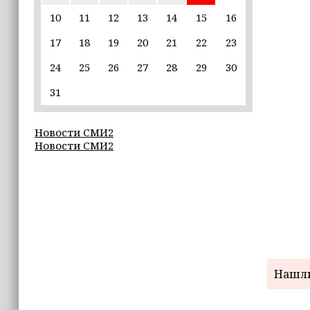
10
11
12
13
14
15
16
22:30
17
18
19
20
21
22
23
Силы ПВО сбили 75 БПЛА над
регионами России за последние
24
25
26
27
28
29
30
сутки
31
20:09
iPhone может исчезнуть с рынка
Новости СМИ2
Новости СМИ2
19:37
9 августа в Грозном пройдет дрифт-
фестиваль
17:30
Эксперт объяснил, почему не стоит
подшучивать над мошенниками
Нашли