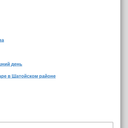
ва
шний день
аре в Шатойском районе