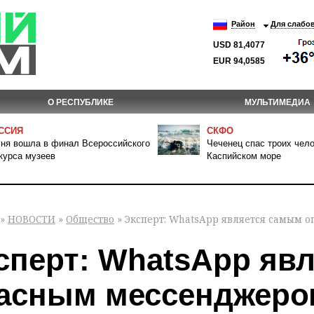
Район
Для слабо
USD 81,4077
EUR 94,0585
О РЕСПУБЛИКЕ
МУЛЬТИМЕДИА
ССИЯ
СКФО
ня вошла в финал Всероссийского
Чеченец спас троих чело
курса музеев
Каспийском море
»
НОВОСТИ
»
Общество
» Эксперт: WhatsApp является самым 
сперт: WhatsApp яв
асным мессенджеро