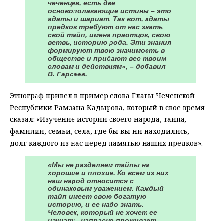
чеченцев, есть две
основополагающие истины – это
адаты и шариат. Так вот, адаты
предков требуют от нас знать
свой тайп, имена праотцов, свою
ветвь, историю рода. Эти знания
формируют твою значимость в
обществе и придают вес твоим
словам и действиям», – добавил
В. Гарсаев.
Этнограф привел в пример слова Главы Чеченской
Республики Рамзана Кадырова, который в свое время
сказал: «Изучение истории своего народа, тайпа,
фамилии, семьи, села, где бы вы ни находились, -
долг каждого из нас перед памятью наших предков».
«Мы не разделяем тайпы на
хорошие и плохие. Ко всем из них
наш народ относится с
одинаковым уважением. Каждый
тайп имеет свою богатую
историю, и ее надо знать.
Человек, который не хочет ее
изучать, напрасно проживает