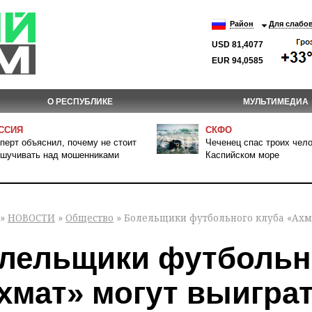
Район
Для слабо
USD 81,4077
EUR 94,0585
О РЕСПУБЛИКЕ
МУЛЬТИМЕДИА
ССИЯ
СКФО
перт объяснил, почему не стоит
Чеченец спас троих чело
шучивать над мошенниками
Каспийском море
»
НОВОСТИ
»
Общество
» Болельщики футбольного клуба «Ахм
лельщики футбольн
хмат» могут выигра