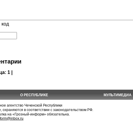
 код
нтарии
ца:
1 |
О РЕСПУБЛИКЕ
МУЛЬТИМЕДИА
е агентство Чеченской Республики
, охраняются в соответствии с законодательством РФ.
ылка на «Грозный-информ» обязательна.
nform@inbox.ru