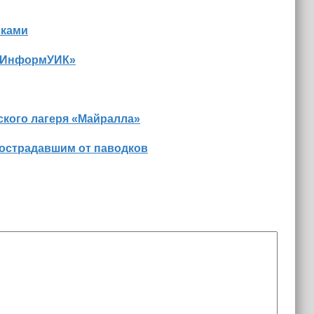
иками
 «ИнформУИК»
ского лагеря «Майралла»
пострадавшим от паводков