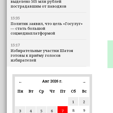
выделено 505 млн рублей
пострадавшим от паводков
15:35
Политик заявил, что цель «Госулуг»
— стать большой
соцмедиаплатформой
15:17
Избирательные участки Шатоя
готовы к приёму голосов
избирателей
15:02
Турция, Саудовская Аравия и
Авг 2026 г.
←
→
Пакистан подписали «Мекканское
соглашение» о коллективной обороне
Пн
Вт
Ср
Чт
Пт
Сб
Вс
14:58
1
2
Кадыров: сдача в плен становится
для многих военнослужащих ВСУ
8
9
3
4
5
6
7