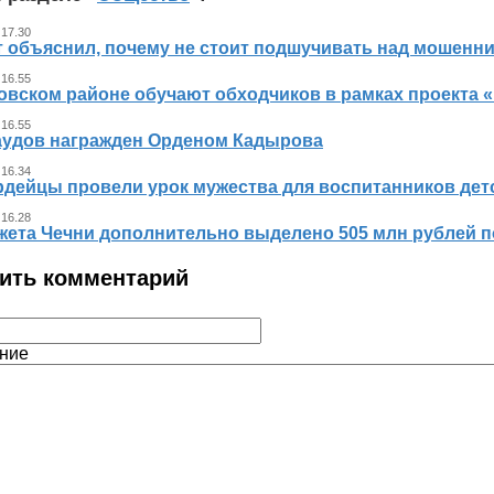
 17.30
т объяснил, почему не стоит подшучивать над мошенн
 16.55
овском районе обучают обходчиков в рамках проекта
 16.55
аудов награжден Орденом Кадырова
 16.34
рдейцы провели урок мужества для воспитанников дет
 16.28
жета Чечни дополнительно выделено 505 млн рублей 
ить комментарий
ние