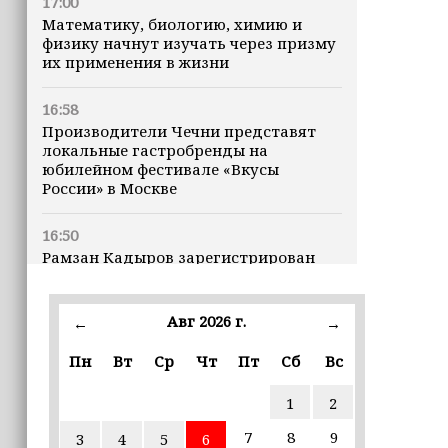
17:00
Математику, биологию, химию и
физику начнут изучать через призму
их применения в жизни
16:58
Производители Чечни представят
локальные гастробренды на
юбилейном фестивале «Вкусы
России» в Москве
16:50
Рамзан Кадыров зарегистрирован
кандидатом на должность Главы ЧР
Авг 2026 г.
16:47
←
→
Почему кошки заранее чувствуют
Пн
Вт
Ср
Чт
Пт
Сб
Вс
землетрясения, рассказала
ветеринар
1
2
16:12
7
8
9
3
4
5
6