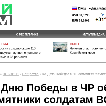
Район
Для слабо
USD 80,9293
EUR 93,1901
О РЕСПУБЛИКЕ
МУЛЬТИМЕДИА
ССИЯ
СКФО
оссии создано около 110
Чеченец спас троих чело
шрутов научно-популярного
Каспийском море
изма в 35 регионах
»
НОВОСТИ
»
Общество
» Ко Дню Победы в ЧР обновили памят
 Дню Победы в ЧР 
мятники солдатам 