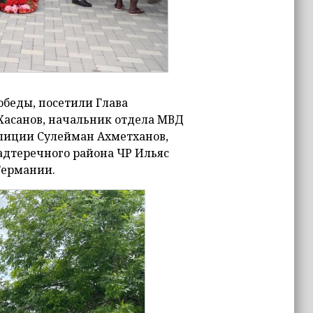
беды, посетили Глава
Хасанов, начальник отдела МВД
лиции Сулейман Ахметханов,
дтеречного района ЧР Ильяс
Германии.