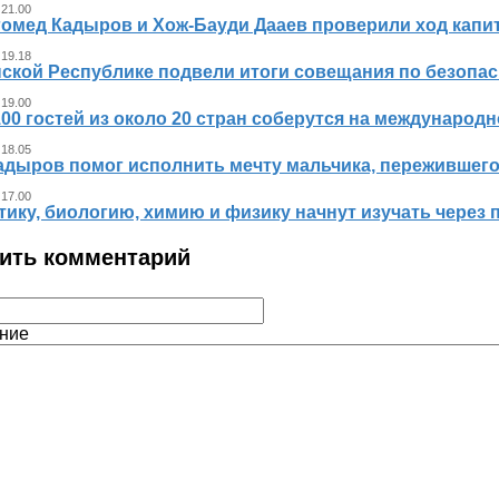
 21.00
гомед Кадыров и Хож-Бауди Дааев проверили ход капит
 19.18
ской Республике подвели итоги совещания по безопасн
 19.00
00 гостей из около 20 стран соберутся на международ
 18.05
адыров помог исполнить мечту мальчика, пережившег
 17.00
ику, биологию, химию и физику начнут изучать через 
ить комментарий
ние