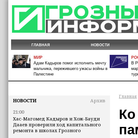
ГЛАВНАЯ
НОВОСТИ
МИР
РО
Адам Кадыров помог исполнить мечту
В Р
мальчика, пережившего ужасы войны в
мар
Палестине
тур
Главная
НОВОСТИ
Архив
Ко
21:00
Хас-Магомед Кадыров и Хож-Бауди
Дааев проверили ход капитального
па
ремонта в школах Грозного