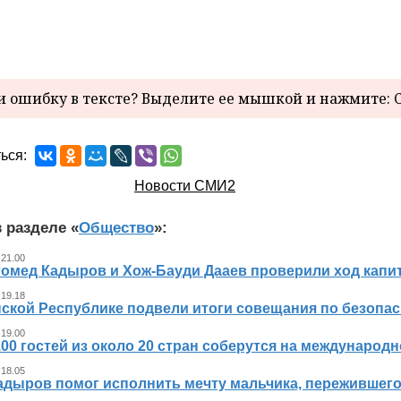
 ошибку в тексте? Выделите ее мышкой и нажмите: C
ься:
Новости СМИ2
 разделе «
Общество
»:
 21.00
гомед Кадыров и Хож-Бауди Дааев проверили ход капит
 19.18
ской Республике подвели итоги совещания по безопасн
 19.00
00 гостей из около 20 стран соберутся на международ
 18.05
адыров помог исполнить мечту мальчика, пережившег