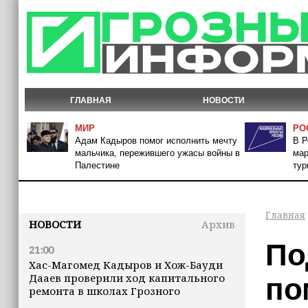
ГЛАВНАЯ
НОВОСТИ
МИР
РО
Адам Кадыров помог исполнить мечту
В Р
мальчика, пережившего ужасы войны в
мар
Палестине
тур
Главная
НОВОСТИ
Архив
По
21:00
Хас-Магомед Кадыров и Хож-Бауди
Дааев проверили ход капитального
по
ремонта в школах Грозного