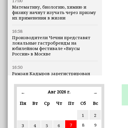
17:00
Математику, биологию, химию и
физику начнут изучать через призму
их применения в жизни
16:58
Производители Чечни представят
локальные гастробренды на
юбилейном фестивале «Вкусы
России» в Москве
16:50
Рамзан Кадыров зарегистрирован
кандидатом на должность Главы ЧР
Авг 2026 г.
16:47
←
→
Почему кошки заранее чувствуют
Пн
Вт
Ср
Чт
Пт
Сб
Вс
землетрясения, рассказала
ветеринар
1
2
16:12
7
8
9
3
4
5
6