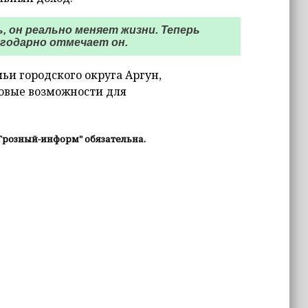
 он реально меняет жизни. Теперь
агодарно отмечает он.
и городского округа Аргун,
новые возможности для
Грозный-информ" обязательна.