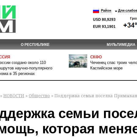
Район
Для слабо
USD 80,9293
EUR 93,1901
О РЕСПУБЛИКЕ
МУЛЬТИМЕДИА
ССИЯ
СКФО
оссии создано около 110
Чеченец спас троих чело
шрутов научно-популярного
Каспийском море
изма в 35 регионах
»
НОВОСТИ
»
Общество
» Поддержка семьи поселка Примыкани
ддержка семьи посе
мощь, которая меня