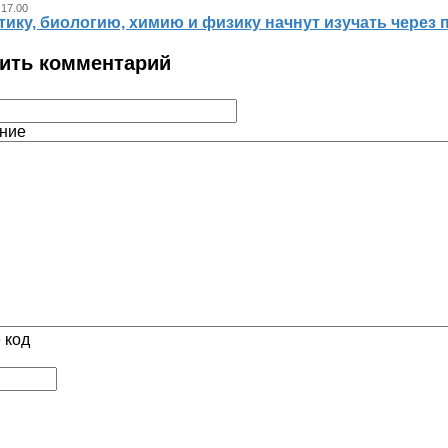
 17.00
ику, биологию, химию и физику начнут изучать через 
ить комментарий
ние
 код