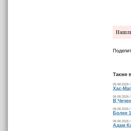
15:06
В Чечне закупили около 190 тысяч
новых учебников для школ
14:45
Нашли
Страны Африки активно
отказываются от доллара США в
своих расчётах
Поделит
Также в
06.08.2026 /
Хас-Ма
06.08.2026 /
В Чечен
06.08.2026 /
Более 1
06.08.2026 /
Адам К