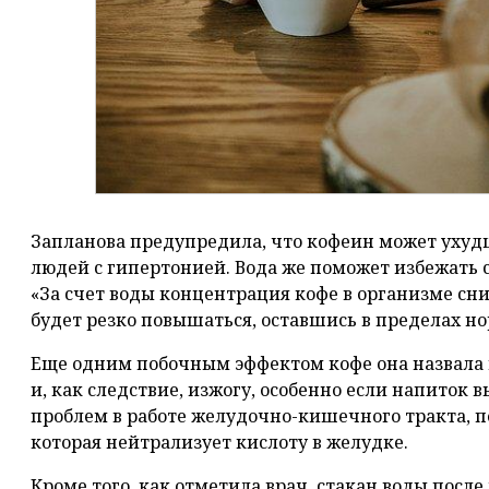
Запланова предупредила, что кофеин может ухудш
людей с гипертонией. Вода же поможет избежать 
«За счет воды концентрация кофе в организме сни
будет резко повышаться, оставшись в пределах но
Еще одним побочным эффектом кофе она назвала
и, как следствие, изжогу, особенно если напиток 
проблем в работе желудочно-кишечного тракта, по
которая нейтрализует кислоту в желудке.
Кроме того, как отметила врач, стакан воды посл