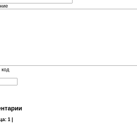
ние
 код
нтарии
ца:
1 |