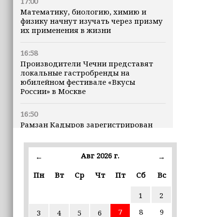
17:00
Математику, биологию, химию и
физику начнут изучать через призму
их применения в жизни
16:58
Производители Чечни представят
локальные гастробренды на
юбилейном фестивале «Вкусы
России» в Москве
16:50
Рамзан Кадыров зарегистрирован
кандидатом на должность Главы ЧР
Авг 2026 г.
16:47
←
→
Почему кошки заранее чувствуют
Пн
Вт
Ср
Чт
Пт
Сб
Вс
землетрясения, рассказала
ветеринар
1
2
16:12
7
8
9
3
4
5
6