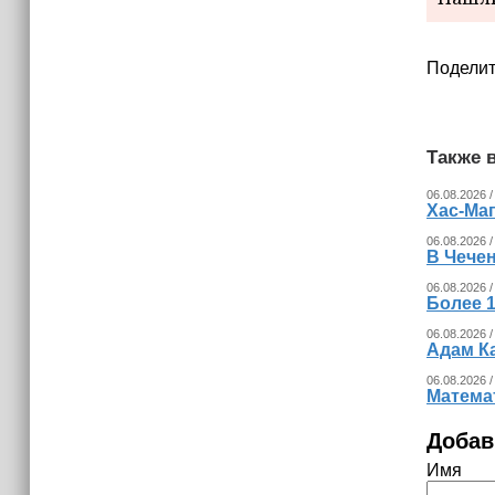
15:06
В Чечне закупили около 190 тысяч
новых учебников для школ
Поделит
14:45
Страны Африки активно
отказываются от доллара США в
Также в
своих расчётах
06.08.2026 /
Хас-Ма
06.08.2026 /
В Чечен
06.08.2026 /
Более 1
06.08.2026 /
Адам К
06.08.2026 /
Математ
Добав
Имя