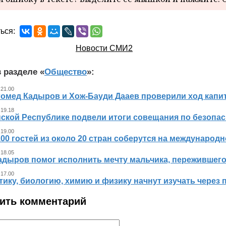
ься:
Новости СМИ2
 разделе «
Общество
»:
 21.00
гомед Кадыров и Хож-Бауди Дааев проверили ход капит
 19.18
ской Республике подвели итоги совещания по безопасн
 19.00
00 гостей из около 20 стран соберутся на международ
 18.05
адыров помог исполнить мечту мальчика, пережившег
 17.00
ику, биологию, химию и физику начнут изучать через 
ить комментарий