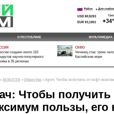
Район
Для слабо
USD 80,9293
EUR 93,1901
О РЕСПУБЛИКЕ
МУЛЬТИМЕДИА
ССИЯ
СКФО
оссии создано около 110
Чеченец спас троих чело
шрутов научно-популярного
Каспийском море
изма в 35 регионах
»
НОВОСТИ
»
Общество
» Врач: Чтобы получить от кофе макси
ач: Чтобы получить 
ксимум пользы, его 