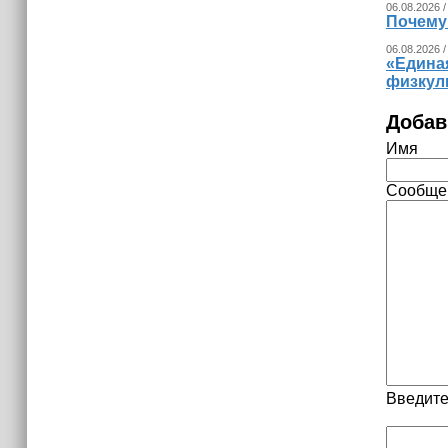
06.08.2026 /
Почему
06.08.2026 /
«Едина
физкул
Добав
Имя
Сообще
Введите