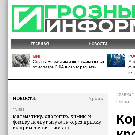
ГЛАВНАЯ
НОВОСТИ
МИР
РО
Страны Африки активно отказываются
Мат
от доллара США в своих расчётах
физ
их 
Главная
НОВОСТИ
Архив
буквы
17:00
Ко
Математику, биологию, химию и
физику начнут изучать через призму
их применения в жизни
кр