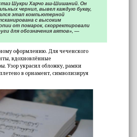
стаз Шукри Харчо аш-Шишаний. Он
льных чернил, вывел каждую букву,
чался этап компьютерной
тсканирована с высоким
опии от помарок, скорректировали
уги для обозначения аятов», —
ному оформлению. Для чеченского
нты, вдохновлённые
. Узор украсил обложку, рамки
 вплетено в орнамент, символизируя