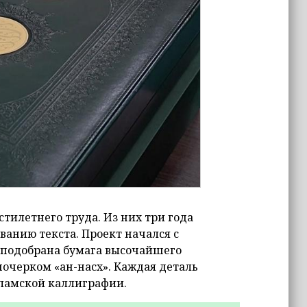
тилетнего труда. Из них три года
анию текста. Проект начался с
 подобрана бумага высочайшего
почерком «ан-насх». Каждая деталь
сламской каллиграфии.