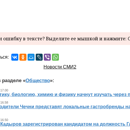
 ошибку в тексте? Выделите ее мышкой и нажмите: C
ься:
Новости СМИ2
 разделе «
Общество
»:
 17.00
ику, биологию, химию и физику начнут изучать через 
 16.58
одители Чечни представят локальные гастробренды н
 16.50
 Кадыров зарегистрирован кандидатом на должность 