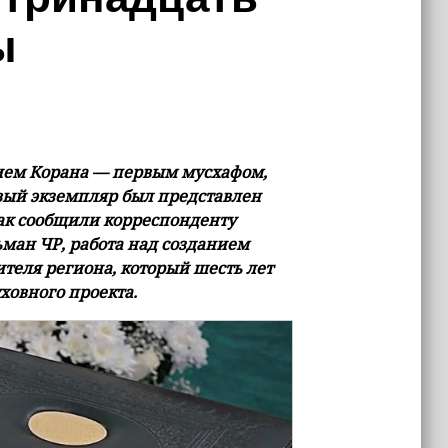
ы
ием Корана — первым мусхафом,
вый экземпляр был представлен
ак сообщили корреспонденту
ман ЧР, работа над созданием
теля региона, который шесть лет
ховного проекта.