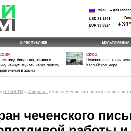
Район
Для слабо
USD 81,1291
EUR 93,5824
О РЕСПУБЛИКЕ
МУЛЬТИМЕДИА
ССИЯ
СКФО
ематику, биологию, химию и
Чеченец спас троих чело
ику начнут изучать через призму
Каспийском море
применения в жизни
»
НОВОСТИ
»
Общество
» Коран чеченского письма: шесть лет
ран чеченского пись
опотливой работы и