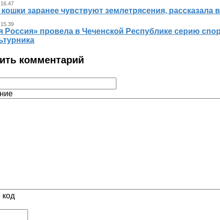
 16.47
 кошки заранее чувствуют землетрясения, рассказала 
 15.39
я Россия» провела в Чеченской Республике серию спо
ьтурника
ить комментарий
ние
 код