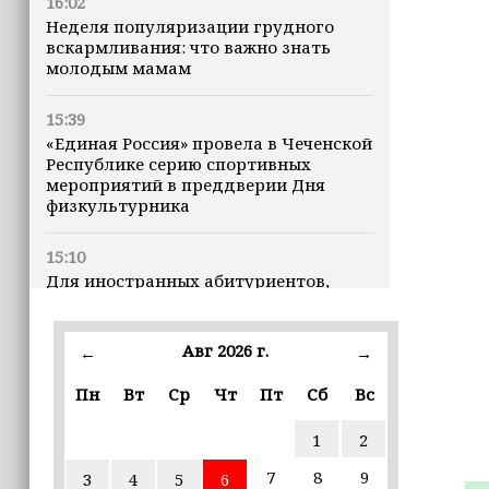
16:02
Неделя популяризации грудного
вскармливания: что важно знать
молодым мамам
15:39
«Единая Россия» провела в Чеченской
Республике серию спортивных
мероприятий в преддверии Дня
физкультурника
15:10
Для иностранных абитуриентов,
желающих учиться в России, будет
введён единый экзамен по русскому
языку
Авг 2026 г.
←
→
15:06
Пн
Вт
Ср
Чт
Пт
Сб
Вс
В Чечне закупили около 190 тысяч
новых учебников для школ
1
2
7
8
9
3
4
5
6