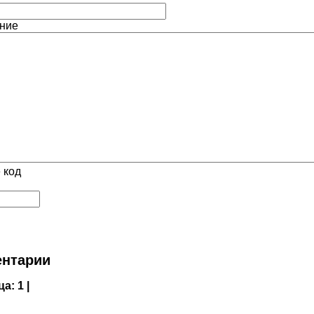
ние
 код
нтарии
ца:
1 |