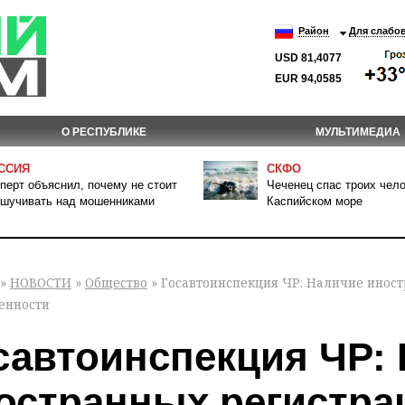
Район
Для слабо
USD 81,4077
EUR 94,0585
О РЕСПУБЛИКЕ
МУЛЬТИМЕДИА
ССИЯ
СКФО
перт объяснил, почему не стоит
Чеченец спас троих чело
шучивать над мошенниками
Каспийском море
»
НОВОСТИ
»
Общество
» Госавтоинспекция ЧР: Наличие иност
венности
савтоинспекция ЧР:
остранных регистра