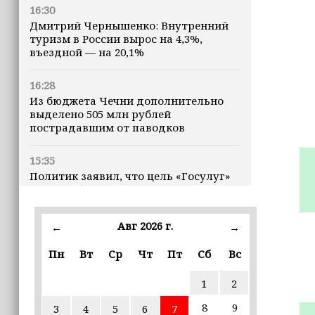
16:30
Дмитрий Чернышенко: Внутренний
туризм в России вырос на 4,3%,
въездной — на 20,1%
16:28
Из бюджета Чечни дополнительно
выделено 505 млн рублей
пострадавшим от паводков
15:35
Политик заявил, что цель «Госулуг»
— стать большой
соцмедиаплатформой
Авг 2026 г.
←
→
15:17
Избирательные участки Шатоя
Пн
Вт
Ср
Чт
Пт
Сб
Вс
готовы к приёму голосов
избирателей
1
2
8
9
3
4
5
6
7
15:02