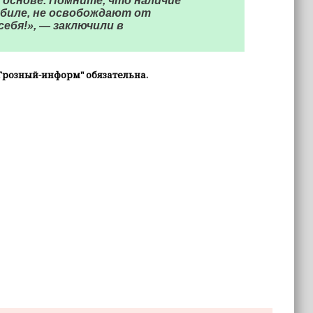
 основе. Помните, что наличие
биле, не освобождают от
бя!», — заключили в
Грозный-информ" обязательна.