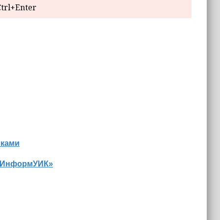
trl+Enter
иками
 «ИнформУИК»