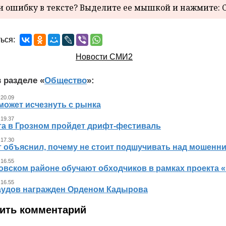
 ошибку в тексте? Выделите ее мышкой и нажмите: C
ься:
Новости СМИ2
 разделе «
Общество
»:
 20.09
может исчезнуть с рынка
 19.37
ста в Грозном пройдет дрифт-фестиваль
 17.30
т объяснил, почему не стоит подшучивать над мошенн
 16.55
овском районе обучают обходчиков в рамках проекта
 16.55
аудов награжден Орденом Кадырова
ить комментарий