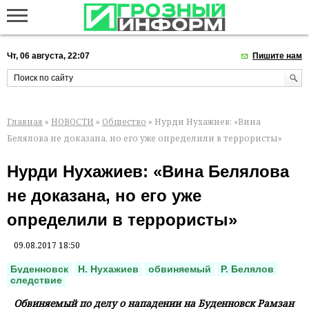
Чт, 06 августа, 22:07
Пишите нам
Главная
»
НОВОСТИ
»
Общество
» Нурди Нухажиев: «Вина
Белялова не доказана, но его уже определили в террористы»
Нурди Нухажиев: «Вина Белялова
не доказана, но его уже
определили в террористы»
09.08.2017 18:50
Буденновск
Н. Нухажиев
обвиняемый
Р. Белялов
следствие
Обвиняемый по делу о нападении на Буденновск Рамзан