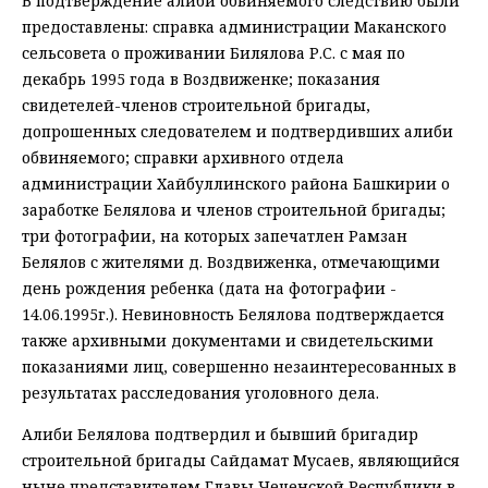
В подтверждение алиби обвиняемого следствию были
предоставлены: справка администрации Маканского
сельсовета о проживании Билялова Р.С. с мая по
декабрь 1995 года в Воздвиженке; показания
свидетелей-членов строительной бригады,
допрошенных следователем и подтвердивших алиби
обвиняемого; справки архивного отдела
администрации Хайбуллинского района Башкирии о
заработке Белялова и членов строительной бригады;
три фотографии, на которых запечатлен Рамзан
Белялов с жителями д. Воздвиженка, отмечающими
день рождения ребенка (дата на фотографии -
14.06.1995г.). Невиновность Белялова подтверждается
также архивными документами и свидетельскими
показаниями лиц, совершенно незаинтересованных в
результатах расследования уголовного дела.
Алиби Белялова подтвердил и бывший бригадир
строительной бригады Сайдамат Мусаев, являющийся
ныне представителем Главы Чеченской Республики в