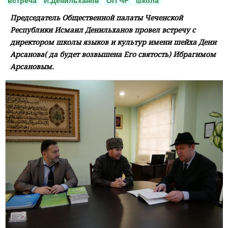
встреча
И.Денильханов
ОП ЧР
школа
Председатель Общественной палаты Чеченской
Республики Исмаил Денильханов провел встречу с
директором школы языков и культур имени шейха Дени
Арсанова( да будет возвышена Его святость) Ибрагимом
Арсановым.