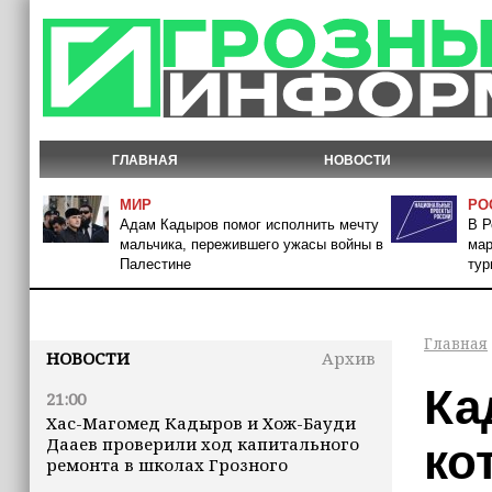
ГЛАВНАЯ
НОВОСТИ
МИР
РО
Адам Кадыров помог исполнить мечту
В Р
мальчика, пережившего ужасы войны в
мар
Палестине
тур
Главная
НОВОСТИ
Архив
Ка
21:00
Хас-Магомед Кадыров и Хож-Бауди
Дааев проверили ход капитального
ко
ремонта в школах Грозного