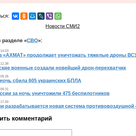
ься:
Новости СМИ2
 разделе «
СВО
»:
 14.03
з «АХМАТ» продолжает уничтожать тяжелые дроны ВСУ
 12.38
ские военные создали новейший дрон-перехватчик
 09.26
 ночь сбила 605 украинских БПЛА
 09.31
ссии за ночь уничтожили 475 беспилотников
 17.00
ии разрабатывается новая система противовоздушной
ить комментарий