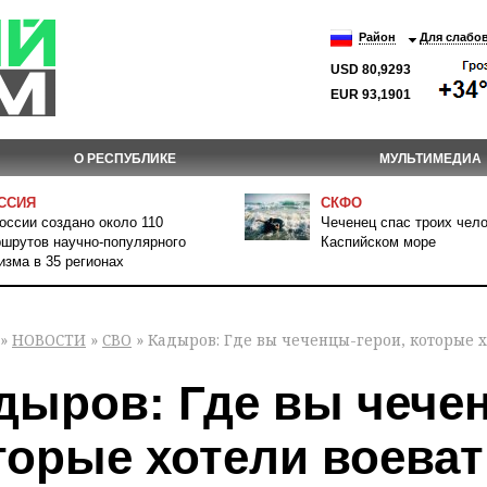
Район
Для слабо
USD 80,9293
EUR 93,1901
О РЕСПУБЛИКЕ
МУЛЬТИМЕДИА
ССИЯ
СКФО
оссии создано около 110
Чеченец спас троих чело
шрутов научно-популярного
Каспийском море
изма в 35 регионах
»
НОВОСТИ
»
СВО
» Кадыров: Где вы чеченцы-герои, которые х
дыров: Где вы чече
торые хотели воеват