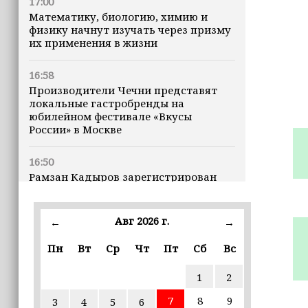
17:00
Математику, биологию, химию и
физику начнут изучать через призму
их применения в жизни
16:58
Производители Чечни представят
локальные гастробренды на
юбилейном фестивале «Вкусы
России» в Москве
16:50
Рамзан Кадыров зарегистрирован
кандидатом на должность Главы ЧР
Авг 2026 г.
16:47
←
→
Почему кошки заранее чувствуют
Пн
Вт
Ср
Чт
Пт
Сб
Вс
землетрясения, рассказала
ветеринар
1
2
16:12
7
8
9
3
4
5
6