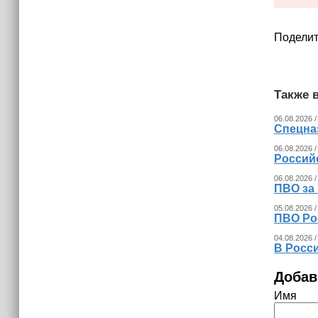
15:06
В Чечне закупили около 190 тысяч
новых учебников для школ
Поделит
14:45
Страны Африки активно
отказываются от доллара США в
Также в
своих расчётах
06.08.2026 /
Спецна
06.08.2026 /
Россий
06.08.2026 /
ПВО за
05.08.2026 /
ПВО Ро
04.08.2026 /
В Росс
Добав
Имя