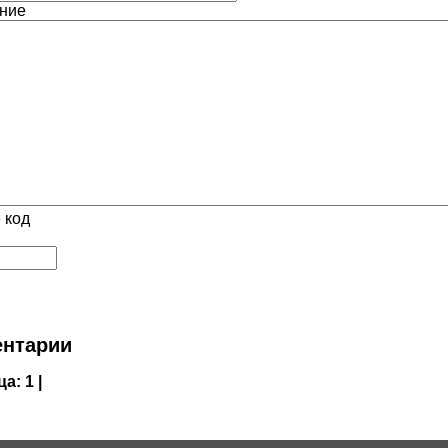
ние
 код
нтарии
ца:
1 |