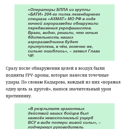
«Операторы БПЛА из группы
«БАТИ» 204-го полка легендарного
спецназа «АХМАТ» МО РФ в ходе
ночной аэроразведки обнаружили
передвижения укрофашистов.
Враги, видно, решили, что ночью
бдительность наших
аэроразведчиков будет
притуплена, в чём, конечно же,
сильно ошиблись», – заявил Глава
ЧР.
Сразу после обнаружения целей в воздух были
подняты FPV-дроны, которые нанесли точечные
удары. По словам Кадырова, каждый из них «поражал
одну цель за другой», нанося значительный урон
противнику.
«В результате грамотных
действий наших бойцов был
нанесён невосполнимый ущерб
ВСУ в виде потери живой силы», –
подчеркнул руководитель