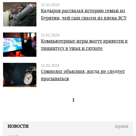
11.02.2024
Кадыров рассказал историю семьи из
Бурятии, чей сын спасен из плена ВСУ
11.02.2024
Компьютерные игры могут привести к
тиннитусу в ушах и глухоте
11.02.2024
Сомнолог объяснил, когда не следует
просыпаться
1
НОВОСТИ
Архив