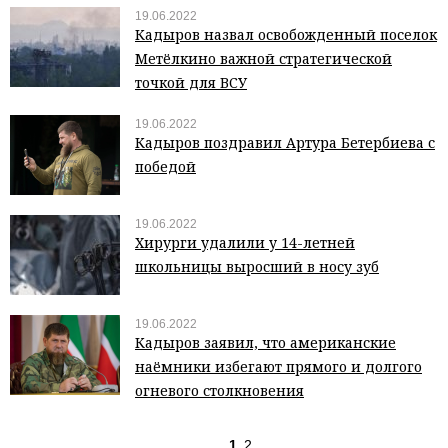
19.06.2022
Кадыров назвал освобожденный поселок
Метёлкино важной стратегической
точкой для ВСУ
19.06.2022
Кадыров поздравил Артура Бетербиева с
победой
19.06.2022
Хирурги удалили у 14-летней
школьницы выросший в носу зуб
19.06.2022
Кадыров заявил, что американские
наёмники избегают прямого и долгого
огневого столкновения
1
2