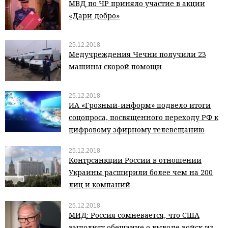
МВД по ЧР приняло участие в акции
«Дари добро»
25.12.2018
Медучреждения Чечни получили 23
машины скорой помощи
25.12.2018
ИА «Грозный-информ» подвело итоги
соцопроса, посвященного переходу РФ к
цифровому эфирному телевещанию
25.12.2018
Контрсанкции России в отношении
Украины расширили более чем на 200
лиц и компаний
25.12.2018
МИД: Россия сомневается, что США
выполнят обещание о выводе войск из