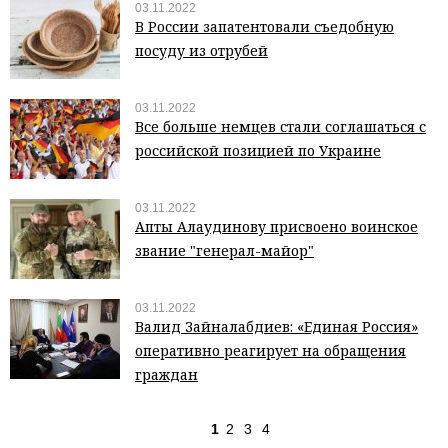
03.11.2022
В России запатентовали съедобную
посуду из отрубей
03.11.2022
Все больше немцев стали соглашаться с
российской позицией по Украине
03.11.2022
Апты Алаудинову присвоено воинское
звание "генерал-майор"
03.11.2022
Валид Зайналабдиев: «Единая Россия»
оперативно реагирует на обращения
граждан
1
2
3
4