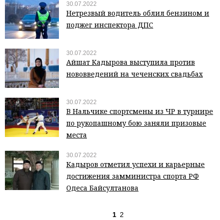
30.07.2022
Нетрезвый водитель облил бензином и
поджег инспектора ДПС
30.07.2022
Айшат Кадырова выступила против
нововведений на чеченских свадьбах
30.07.2022
В Нальчике спортсмены из ЧР в турнире
по рукопашному бою заняли призовые
места
30.07.2022
Кадыров отметил успехи и карьерные
достижения замминистра спорта РФ
Одеса Байсултанова
1
2