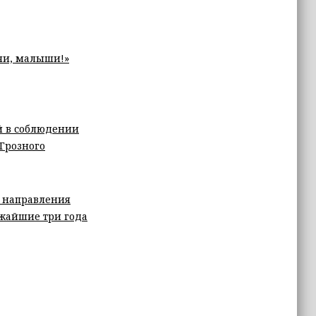
чи, малыши!»
й в соблюдении
Грозного
 направления
ижайшие три года