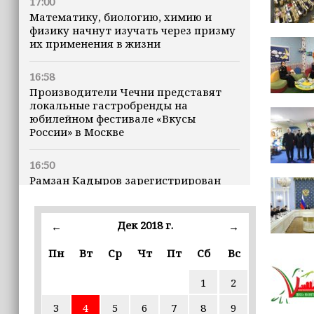
17:00
Математику, биологию, химию и
физику начнут изучать через призму
их применения в жизни
16:58
Производители Чечни представят
локальные гастробренды на
юбилейном фестивале «Вкусы
России» в Москве
16:50
Рамзан Кадыров зарегистрирован
кандидатом на должность Главы ЧР
Дек 2018 г.
16:47
←
→
Почему кошки заранее чувствуют
Пн
Вт
Ср
Чт
Пт
Сб
Вс
землетрясения, рассказала
ветеринар
1
2
16:12
3
4
5
6
7
8
9