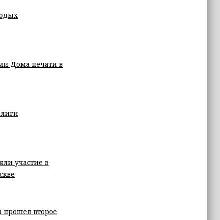
лодых
ми Дома печати в
 лиги
яли участие в
скве
а прошел второе