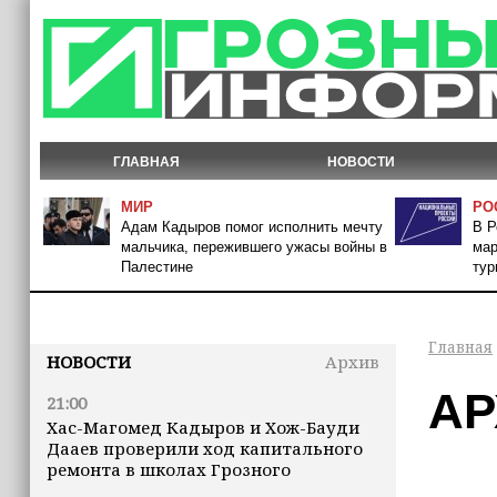
ГЛАВНАЯ
НОВОСТИ
МИР
РО
Адам Кадыров помог исполнить мечту
В Р
мальчика, пережившего ужасы войны в
мар
Палестине
тур
Главная
НОВОСТИ
Архив
АР
21:00
Хас-Магомед Кадыров и Хож-Бауди
Дааев проверили ход капитального
ремонта в школах Грозного