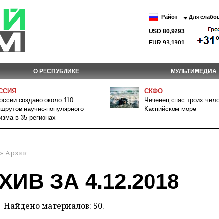
Район
Для слабо
USD 80,9293
EUR 93,1901
О РЕСПУБЛИКЕ
МУЛЬТИМЕДИА
ССИЯ
СКФО
оссии создано около 110
Чеченец спас троих чело
шрутов научно-популярного
Каспийском море
изма в 35 регионах
» Архив
ХИВ ЗА 4.12.2018
Найдено материалов: 50.