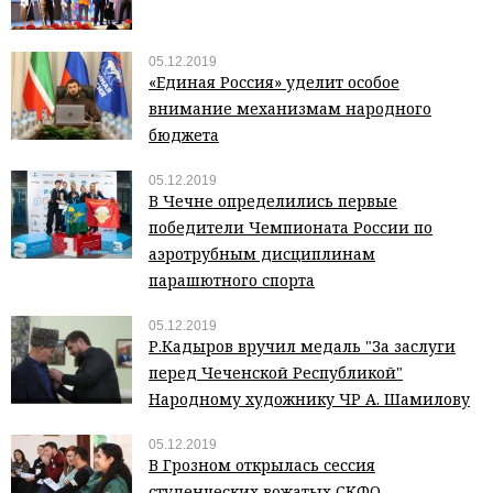
05.12.2019
«Единая Россия» уделит особое
внимание механизмам народного
бюджета
05.12.2019
В Чечне определились первые
победители Чемпионата России по
аэротрубным дисциплинам
парашютного спорта
05.12.2019
Р.Кадыров вручил медаль "За заслуги
перед Чеченской Республикой"
Народному художнику ЧР А. Шамилову
05.12.2019
В Грозном открылась сессия
студенческих вожатых СКФО