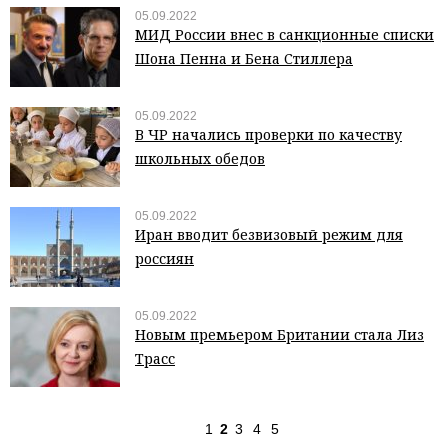
05.09.2022
МИД России внес в санкционные списки
Шона Пенна и Бена Стиллера
05.09.2022
В ЧР начались проверки по качеству
школьных обедов
05.09.2022
Иран вводит безвизовый режим для
россиян
05.09.2022
Новым премьером Британии стала Лиз
Трасс
1
2
3
4
5