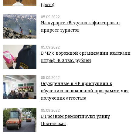
(фото)
05.09.2022
На курорте «Ведучи» зафиксирован
прирост туристов
05.09.2022
В ЧР с дорожной организации взыскали
штраф 400 тыс. рублей
05.09.2022
Осужденные в ЧР приступили к
обучению по школьной программе для
получения аттестата
05.09.2022
В Грозном ремонтируют улицу
Полтавская