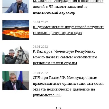
М. Солтаев: Утверждения о похищениях
людей в ЧР имеют заказной и
политический характер
08.01.2022
В Туркменистане ищут способ потушить
газовый кратер «Врата ада»
08.01.2022
Р. Кадыров: Чеченскую Республику
можно назвать самым живописным
регионом нашей страны
08.01.2022
СПЧ при Главе ЧР: Международные
правозащитные организации пытаются
оказать политическое давление на
руководство РФ
1
2