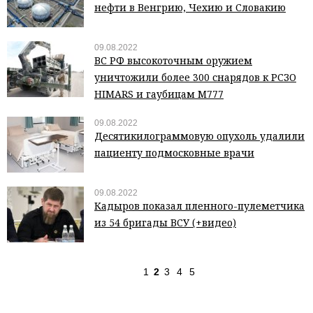
нефти в Венгрию, Чехию и Словакию
09.08.2022
ВС РФ высокоточным оружием
уничтожили более 300 снарядов к РСЗО
HIMARS и гаубицам М777
09.08.2022
Десятикилограммовую опухоль удалили
пациенту подмосковные врачи
09.08.2022
Кадыров показал пленного-пулеметчика
из 54 бригады ВСУ (+видео)
1
2
3
4
5