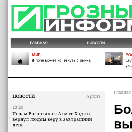
ГЛАВНАЯ
НОВОСТИ
МИР
РО
iPhone может исчезнуть с рынка
Сил
укр
Главная
НОВОСТИ
Архив
Бо
13:20
Ислам Вазарханов: Ахмат-Хаджи
вернул людям веру в завтрашний
вы
день