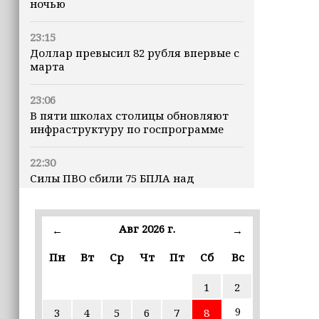
ночью
23:15
Доллар превысил 82 рубля впервые с
марта
23:06
В пяти школах столицы обновляют
инфраструктуру по госпрограмме
22:30
Силы ПВО сбили 75 БПЛА над
регионами России за последние
сутки
Авг 2026 г.
←
→
20:09
iPhone может исчезнуть с рынка
Пн
Вт
Ср
Чт
Пт
Сб
Вс
1
2
19:37
9 августа в Грозном пройдет дрифт-
9
3
4
5
6
7
8
фестиваль