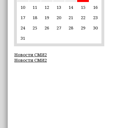
10
11
12
13
14
15
16
17:30
17
18
19
20
21
22
23
Эксперт объяснил, почему не стоит
подшучивать над мошенниками
24
25
26
27
28
29
30
16:55
31
В Шелковском районе обучают
обходчиков в рамках проекта
Новости СМИ2
«ИнформУИК»
Новости СМИ2
16:55
Умар Даудов награжден Орденом
Кадырова
16:34
Росгвардейцы провели урок
мужества для воспитанников
детского лагеря «Майралла»