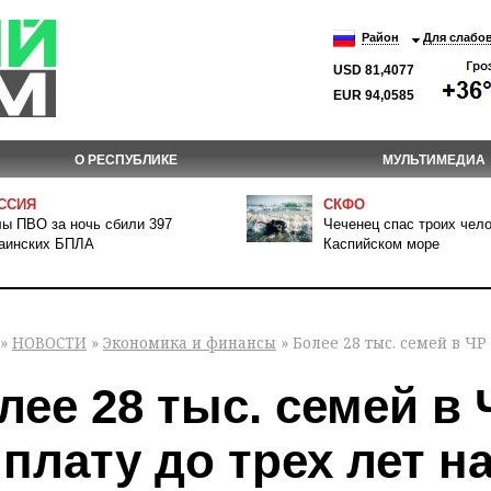
Район
Для слабо
USD 81,4077
EUR 94,0585
О РЕСПУБЛИКЕ
МУЛЬТИМЕДИА
ССИЯ
СКФО
ы ПВО за ночь сбили 397
Чеченец спас троих чело
аинских БПЛА
Каспийском море
»
НОВОСТИ
»
Экономика и финансы
» Более 28 тыс. семей в Ч
лее 28 тыс. семей в
плату до трех лет н