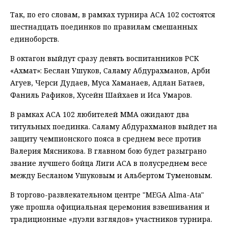
Так, по его словам, в рамках турнира АСА 102 состоятся
шестнадцать поединков по правилам смешанных
единоборств.
В октагон выйдут сразу девять воспитанников РСК
«Ахмат»: Беслан Ушуков, Саламу Абдурахманов, Арби
Агуев, Черси Дудаев, Муса Хаманаев, Адлан Батаев,
Фаниль Рафиков, Хусейн Шайхаев и Иса Умаров.
В рамках АСА 102 любителей ММА ожидают два
титульных поединка. Саламу Абдурахманов выйдет на
защиту чемпионского пояса в среднем весе против
Валерия Мясникова. В главном бою будет разыграно
звание лучшего бойца Лиги АСА в полусреднем весе
между Бесланом Ушуковым и Альбертом Туменовым.
В торгово-развлекательном центре "MEGA Alma-Ata"
уже прошла официальная церемония взвешивания и
традиционные «дуэли взглядов» участников турнира.