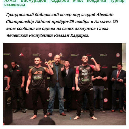
Ахмат
Висмурадов
Кадыров
ММА
поединки
турнир
чемпионы
Грандиозный бойцовский вечер под эгидой Absolute
Championship Akhmat пройдет 29 ноября в Алматы. Об
этом сообщил на одном из своих аккаунтов Глава
Чеченской Республики Рамзан Кадыров.