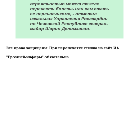
вероятностью может тяжело
перенести болезнь или сам стать
ее переносчиком», - отметил
начальник Управления Росгвардии
по Чеченской Республике генерал-
майор Шарип Делимханов.
Все права защищены. При перепечатке ссылка на сайт ИА
"Грозный-информ" обязательна.