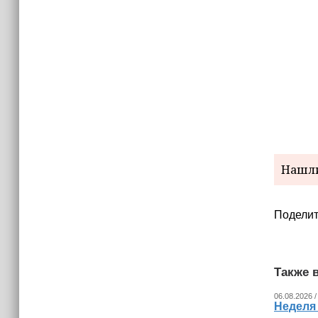
15:06
В Чечне закупили около 190 тысяч
новых учебников для школ
14:45
Страны Африки активно
отказываются от доллара США в
своих расчётах
Нашли
Поделит
Также в
06.08.2026 /
Неделя