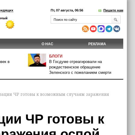
видящих
Пт, 07 августа, 06:56
Пишите нам
О НАС
РЕКЛАМА
БЛОГИ
век в
В Госдуме отреагировали на
рождественское обращение
Зеленского с пожеланием смерти
зации ЧР готовы к возможным случаям заражения
ции ЧР готовы к
ражения оспой