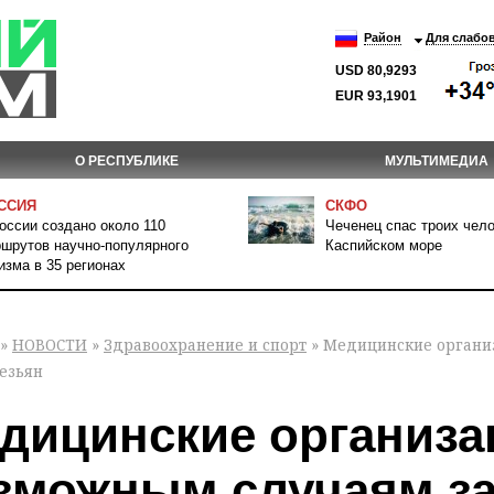
Район
Для слабо
USD 80,9293
EUR 93,1901
О РЕСПУБЛИКЕ
МУЛЬТИМЕДИА
ССИЯ
СКФО
оссии создано около 110
Чеченец спас троих чело
шрутов научно-популярного
Каспийском море
изма в 35 регионах
»
НОВОСТИ
»
Здравоохранение и спорт
» Медицинские органи
безьян
дицинские организа
зможным случаям за