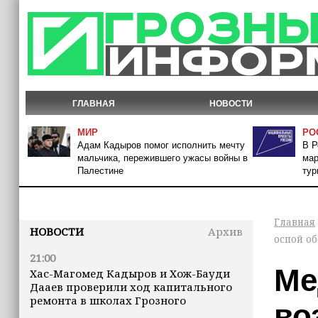
ГЛАВНАЯ
НОВОСТИ
МИР
РО
Адам Кадыров помог исполнить мечту
В Р
мальчика, пережившего ужасы войны в
мар
Палестине
тур
Главная
НОВОСТИ
Архив
оспой о
21:00
Ме
Хас-Магомед Кадыров и Хож-Бауди
Дааев проверили ход капитального
ремонта в школах Грозного
во