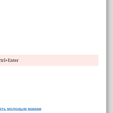
trl+Enter
знать молодым мамам