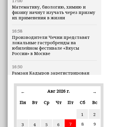
17:00
Математику, биологию, химию и
физику начнут изучать через призму
их применения в жизни
16:58
Производители Чечни представят
локальные гастробренды на
юбилейном фестивале «Вкусы
России» в Москве
16:50
Рамзан Кадыров зарегистрирован
кандидатом на должность Главы ЧР
Авг 2026 г.
16:47
←
→
Почему кошки заранее чувствуют
Пн
Вт
Ср
Чт
Пт
Сб
Вс
землетрясения, рассказала
ветеринар
1
2
16:12
7
8
9
3
4
5
6