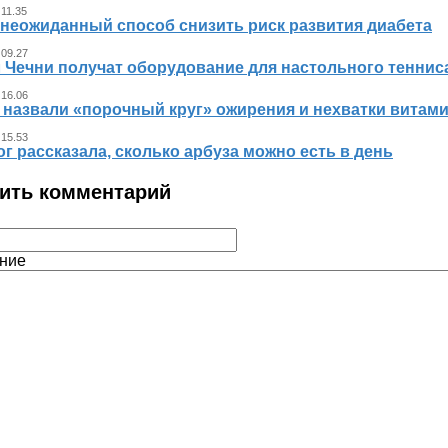
 11.35
 неожиданный способ снизить риск развития диабета
 09.27
л Чечни получат оборудование для настольного теннис
 16.06
 назвали «порочный круг» ожирения и нехватки витам
 15.53
г рассказала, сколько арбуза можно есть в день
ить комментарий
ние