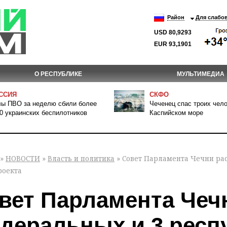
Район
Для слабо
USD 80,9293
EUR 93,1901
О РЕСПУБЛИКЕ
МУЛЬТИМЕДИА
ССИЯ
СКФО
ы ПВО за неделю сбили более
Чеченец спас троих чело
0 украинских беспилотников
Каспийском море
»
НОВОСТИ
»
Власть и политика
» Совет Парламента Чечни ра
роекта
вет Парламента Чеч
деральных и 3 респ