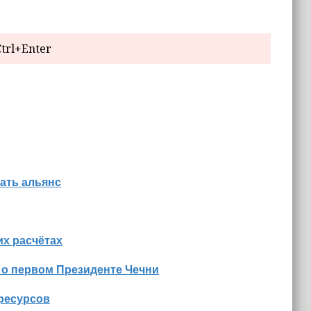
trl+Enter
ать альянс
х расчётах
 о первом Президенте Чечни
оресурсов