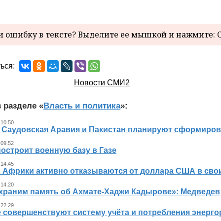
 ошибку в тексте? Выделите ее мышкой и нажмите: C
ься:
Новости СМИ2
 разделе «
Власть и политика
»:
 10.50
, Саудовская Аравия и Пакистан планируют сформиров
 09.52
остроит военную базу в Газе
 14.45
 Африки активно отказываются от доллара США в свои
 14.20
храним память об Ахмате-Хаджи Кадырове»: Медведев
 22.29
е совершенствуют систему учёта и потребления энерг