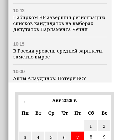
10:42
Избирком ЧР завершил регистрацию
списков кандидатов на выборах
депутатов Парламента Чечни
10:15
В России уровень средней зарплаты
заметно вырос
10:00
Апты Алаудинов: Потери ВСУ
приближаются к отметке в 2,5
миллиона человек
Авг 2026 г.
←
→
09:52
Трамп построит военную базу в Газе
Пн
Вт
Ср
Чт
Пт
Сб
Вс
1
2
09:43
Дмитрий Чернышенко: Порядка 110
8
9
3
4
5
6
7
маршрутов научно-популярного