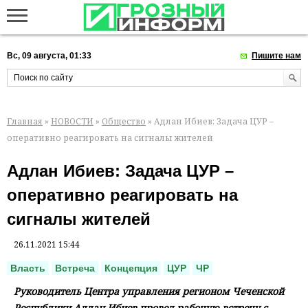
Вс, 09 августа, 01:33
Пишите нам
Главная
»
НОВОСТИ
»
Общество
» Адлан Ибиев: Задача ЦУР –
оперативно реагировать на сигналы жителей
Адлан Ибиев: Задача ЦУР –
оперативно реагировать на
сигналы жителей
26.11.2021 15:44
Власть
Встреча
Концепция
ЦУР
ЧР
Руководитель Центра управления регионом Чеченской
Республики Адлан Ибиев провел рабочую встречу с